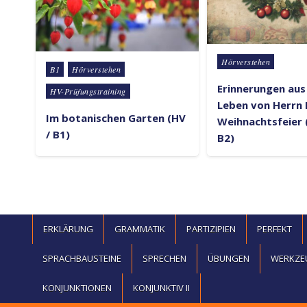
Posted in
Hörverstehen
Posted in
B1
Hörverstehen
Erinnerungen au
HV-Prüfungstraining
Leben von Herrn R
Im botanischen Garten (HV
Weihnachtsfeier 
/ B1)
B2)
ERKLÄRUNG
GRAMMATIK
PARTIZIPIEN
PERFEKT
SPRACHBAUSTEINE
SPRECHEN
ÜBUNGEN
WERKZE
KONJUNKTIONEN
KONJUNKTIV II