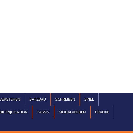
EVERSTEHEN
SATZBAU
SCHREIBEN
SPIEL
BKONJUGATION
PASSIV
MODALVERBEN
PRÄFIXE