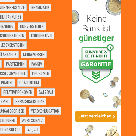
NDE NEBENSÄTZE
GRAMMATIK
HERTA (KURS)
RAINING
HÖRVERSTEHEN
KONJUNKTIONEN
KONJUNKTIV II
LESEVERSTEHEN
Ű ANYAGOK
MODALVERBEN
PARTIZIPIEN
PASSIV
OSSESSIVARTIKEL
PRONOMEN
PRÄFIXE
PRÄTERITUM
RELATIVPRONOMEN
SATZBAU
SPIEL
SPRACHBAUSTEINE
UNCATEGORIZED
VERBKONJUGATION
SITIONEN
WORTSCHATZ
ÜBUNGSBLATT
العربية