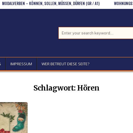
LVERBEN – KÖNNEN, SOLLEN, MÜSSEN, DÜRFEN (GR / A1)
WOHNUNGSSUCHE (
Search for:
G
IMPRESSUM
WER BETREUT DIESE SEITE?
Schlagwort:
Hören