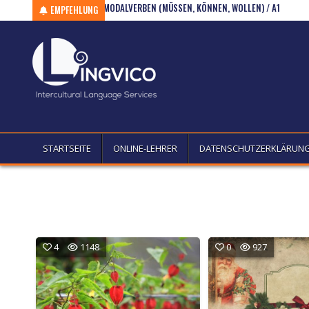
Skip to content
ÜBUNGSBLATT – MODALVERBEN (MÜSSEN, KÖNNEN, WOLLEN) / A1
MODA
EMPFEHLUNG
STARTSEITE
ONLINE-LEHRER
DATENSCHUTZERKLÄRUN
4
1148
0
927