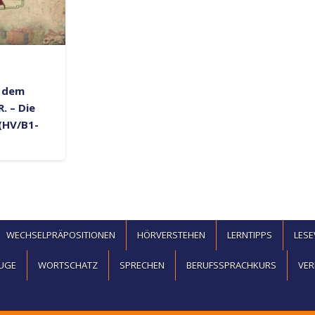
s dem
. – Die
(HV/B1-
WECHSELPRÄPOSITIONEN
HÖRVERSTEHEN
LERNTIPPS
LES
UGE
WORTSCHATZ
SPRECHEN
BERUFSSPRACHKURS
VER