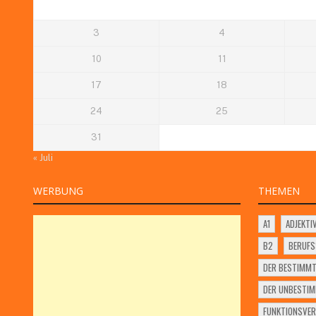
3
4
10
11
17
18
24
25
31
« Juli
WERBUNG
THEMEN
A1
ADJEKTI
B2
BERUF
DER BESTIMMT
DER UNBESTIM
FUNKTIONSVER