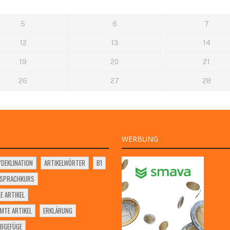
5
6
7
12
13
14
19
20
21
26
27
28
WERBUNG
VDEKLINATION
ARTIKELWÖRTER
B1
SSPRACHKURS
E ARTIKEL
MTE ARTIKEL
ERKLÄRUNG
BGEFÜGE