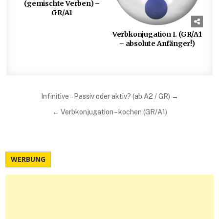
(gemischte Verben) –
GR/A1
Verbkonjugation I. (GR/A1
– absolute Anfänger!)
Beitragsnavigation
Infinitive – Passiv oder aktiv? (ab A2 / GR) →
← Verbkonjugation – kochen (GR/A1)
WERBUNG