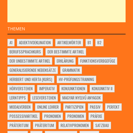
THEMEN
A1
ADJEKTIVDEKLINATION
ARTIKELWÖRTER
B1
B2
BERUFSSPRACHKURS
DER BESTIMMTE ARTIKEL
DER UNBESTIMMTE ARTIKEL
ERKLÄRUNG
FUNKTIONSVERBGEFÜGE
GENERALISIERENDE NEBENSÄTZE
GRAMMATIK
HERIBERT UND HERTA (KURS)
HV-PRÜFUNGSTRAINING
HÖRVERSTEHEN
IMPERATIV
KONJUNKTIONEN
KONJUNKTIV II
LERNTIPPS
LESEVERSTEHEN
MAGYAR NYELVŰ ANYAGOK
MODALVERBEN
ONLINE LEHRER
PARTIZIPIEN
PASSIV
PERFEKT
POSSESSIVARTIKEL
PRONOMEN
PRONOMEN
PRÄFIXE
PRÄTERITUM
PRÄTERITUM
RELATIVPRONOMEN
SATZBAU