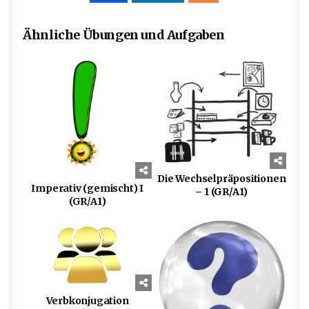
Ähnliche Übungen und Aufgaben
0
797
0
1110
Die Wechselpräpositionen
Imperativ (gemischt) I
– 1 (GR/A1)
(GR/A1)
0
1002
0
816
Verbkonjugation