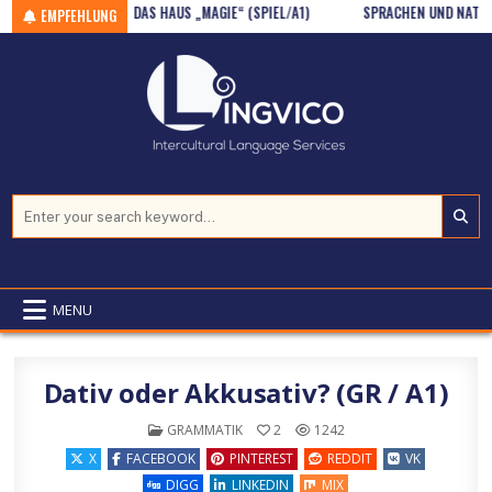
(GR / A2)
Skip to content
DAS HAUS „MAGIE“ (SPIEL/A1)
SPRACHEN UND NATIONALI
EMPFEHLUNG
Search for:
MENU
Dativ oder Akkusativ? (GR / A1)
POSTED IN
GRAMMATIK
2
1242
X
FACEBOOK
PINTEREST
REDDIT
VK
DIGG
LINKEDIN
MIX