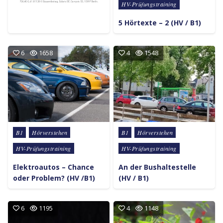
HV-Prüfungstraining
5 Hörtexte – 2 (HV / B1)
6
1658
4
1548
Posted in
Posted in
B1
Hörverstehen
B1
Hörverstehen
HV-Prüfungstraining
HV-Prüfungstraining
Elektroautos – Chance
An der Bushaltestelle
oder Problem? (HV /B1)
(HV / B1)
6
1195
4
1148