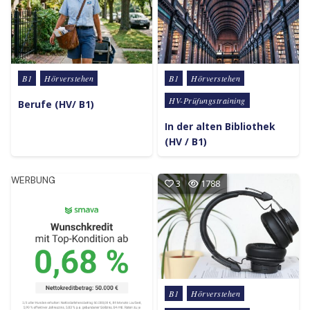
Posted in
Posted in
B1
Hörverstehen
B1
Hörverstehen
HV-Prüfungstraining
Berufe (HV/ B1)
In der alten Bibliothek
(HV / B1)
WERBUNG
3
1788
Posted in
B1
Hörverstehen