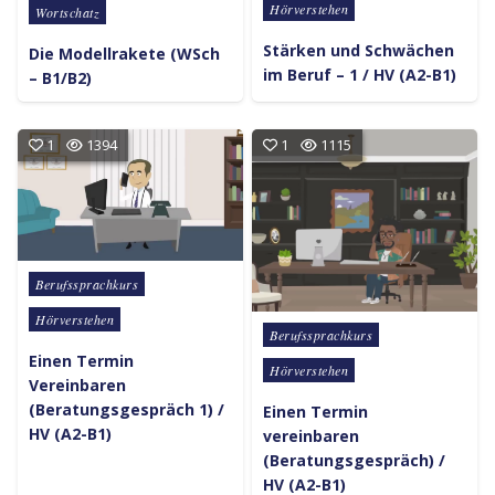
Hörverstehen
Wortschatz
Stärken und Schwächen
Die Modellrakete (WSch
im Beruf – 1 / HV (A2-B1)
– B1/B2)
1
1394
1
1115
Posted in
Berufssprachkurs
Hörverstehen
Posted in
Berufssprachkurs
Einen Termin
Hörverstehen
Vereinbaren
(Beratungsgespräch 1) /
Einen Termin
HV (A2-B1)
vereinbaren
(Beratungsgespräch) /
HV (A2-B1)