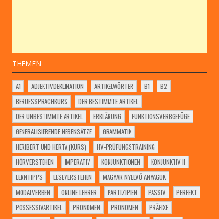
THEMEN
A1
ADJEKTIVDEKLINATION
ARTIKELWÖRTER
B1
B2
BERUFSSPRACHKURS
DER BESTIMMTE ARTIKEL
DER UNBESTIMMTE ARTIKEL
ERKLÄRUNG
FUNKTIONSVERBGEFÜGE
GENERALISIERENDE NEBENSÄTZE
GRAMMATIK
HERIBERT UND HERTA (KURS)
HV-PRÜFUNGSTRAINING
HÖRVERSTEHEN
IMPERATIV
KONJUNKTIONEN
KONJUNKTIV II
LERNTIPPS
LESEVERSTEHEN
MAGYAR NYELVŰ ANYAGOK
MODALVERBEN
ONLINE LEHRER
PARTIZIPIEN
PASSIV
PERFEKT
POSSESSIVARTIKEL
PRONOMEN
PRONOMEN
PRÄFIXE