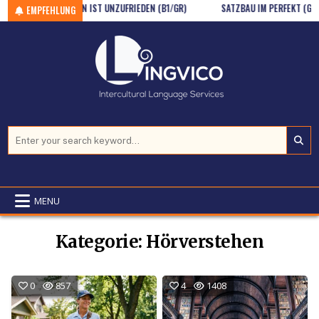
Skip to content
KARSTEN IST UNZUFRIEDEN (B1/GR)
SATZBAU IM PERFEKT (GR/A1.2)
EMPFEHLUNG
Search for:
MENU
Kategorie:
Hörverstehen
0
857
4
1408