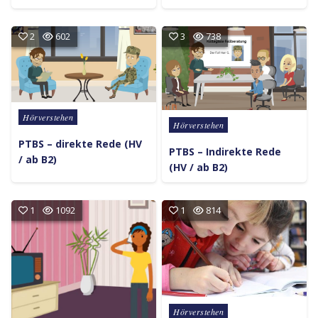
2
602
3
738
Posted in
Hörverstehen
Posted in
Hörverstehen
PTBS – direkte Rede (HV
PTBS – Indirekte Rede
/ ab B2)
(HV / ab B2)
1
1092
1
814
Posted in
Hörverstehen