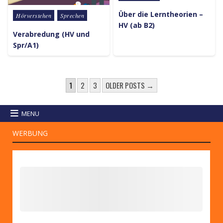
Über die Lerntheorien –
Posted in
Hörverstehen
Sprechen
HV (ab B2)
Verabredung (HV und
Spr/A1)
SEITENNUMMERIERUNG DER
1
2
3
OLDER POSTS →
MENU
WERBUNG