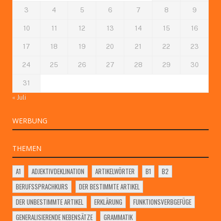
3
4
5
6
7
8
9
10
11
12
13
14
15
16
17
18
19
20
21
22
23
24
25
26
27
28
29
30
31
« Juli
WERBUNG
THEMEN
A1
ADJEKTIVDEKLINATION
ARTIKELWÖRTER
B1
B2
BERUFSSPRACHKURS
DER BESTIMMTE ARTIKEL
DER UNBESTIMMTE ARTIKEL
ERKLÄRUNG
FUNKTIONSVERBGEFÜGE
GENERALISIERENDE NEBENSÄTZE
GRAMMATIK