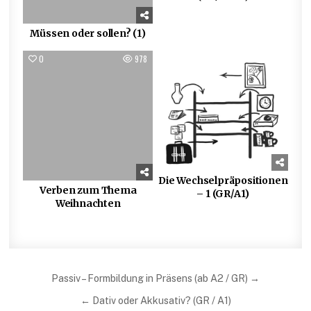
Müssen oder sollen? (1)
0
978
0
1110
Die Wechselpräpositionen
Verben zum Thema
– 1 (GR/A1)
Weihnachten
Beitragsnavigation
Passiv – Formbildung in Präsens (ab A2 / GR) →
← Dativ oder Akkusativ? (GR / A1)