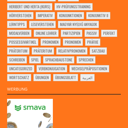
HERIBERT UND HERTA (KURS)
HV-PRÜFUNGSTRAINING
HÖRVERSTEHEN
IMPERATIV
KONJUNKTIONEN
KONJUNKTIV II
LERNTIPPS
LESEVERSTEHEN
MAGYAR NYELVŰ ANYAGOK
MODALVERBEN
ONLINE LEHRER
PARTIZIPIEN
PASSIV
PERFEKT
POSSESSIVARTIKEL
PRONOMEN
PRONOMEN
PRÄFIXE
PRÄTERITUM
PRÄTERITUM
RELATIVPRONOMEN
SATZBAU
SCHREIBEN
SPIEL
SPRACHBAUSTEINE
SPRECHEN
UNCATEGORIZED
VERBKONJUGATION
WECHSELPRÄPOSITIONEN
WORTSCHATZ
ÜBUNGEN
ÜBUNGSBLATT
العربية
WERBUNG