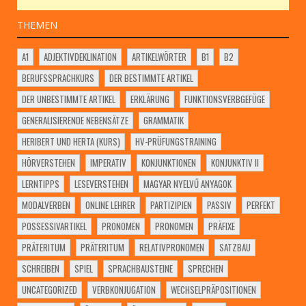
THEMEN
A1
ADJEKTIVDEKLINATION
ARTIKELWÖRTER
B1
B2
BERUFSSPRACHKURS
DER BESTIMMTE ARTIKEL
DER UNBESTIMMTE ARTIKEL
ERKLÄRUNG
FUNKTIONSVERBGEFÜGE
GENERALISIERENDE NEBENSÄTZE
GRAMMATIK
HERIBERT UND HERTA (KURS)
HV-PRÜFUNGSTRAINING
HÖRVERSTEHEN
IMPERATIV
KONJUNKTIONEN
KONJUNKTIV II
LERNTIPPS
LESEVERSTEHEN
MAGYAR NYELVŰ ANYAGOK
MODALVERBEN
ONLINE LEHRER
PARTIZIPIEN
PASSIV
PERFEKT
POSSESSIVARTIKEL
PRONOMEN
PRONOMEN
PRÄFIXE
PRÄTERITUM
PRÄTERITUM
RELATIVPRONOMEN
SATZBAU
SCHREIBEN
SPIEL
SPRACHBAUSTEINE
SPRECHEN
UNCATEGORIZED
VERBKONJUGATION
WECHSELPRÄPOSITIONEN