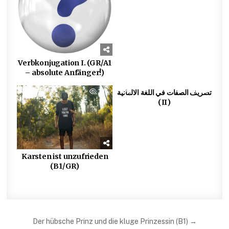
Verbkonjugation I. (GR/A1
– absolute Anfänger!)
0
704
0
636
تصريف الصفات في اللغة الالمانية
(II)
Karsten ist unzufrieden
(B1/GR)
Beitragsnavigation
Der hübsche Prinz und die kluge Prinzessin (B1) →