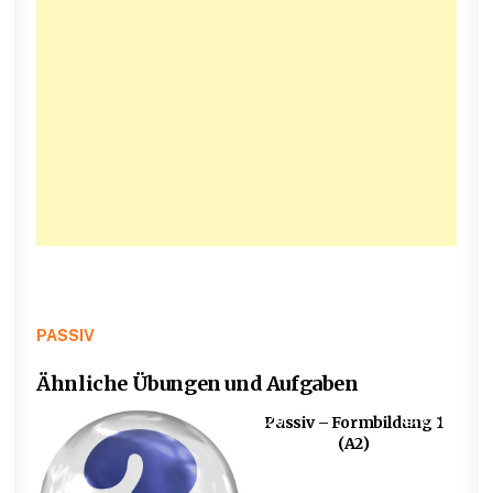
PASSIV
Ähnliche Übungen und Aufgaben
0
818
0
2369
Passiv – Formbildung 1
(A2)