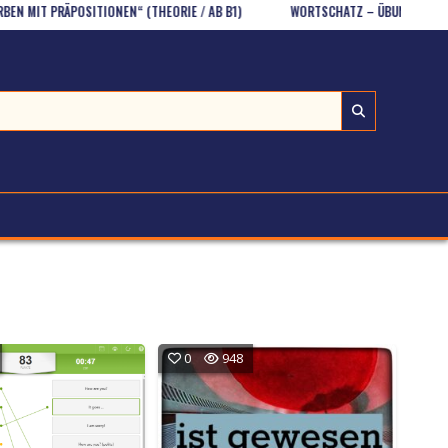
PRÄPOSITIONEN“ (THEORIE / AB B1)
WORTSCHATZ – ÜBUNG (A1, ANFÄNGER!
0
948