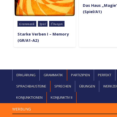
Das Haus „Magie
(Spiel/A1)
Posted in
Grammatik
Spiel
Übungen
Starke Verben I – Memory
(GR/A1-A2)
ERKLÄRUNG
GRAMMATIK
PARTIZIPIEN
PERFEKT
SPRACHBAUSTEINE
SPRECHEN
ÜBUNGEN
WERKZE
KONJUNKTIONEN
KONJUNKTIV II
WERBUNG