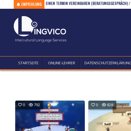
H / AB B2)
Skip to content
EINEN TERMIN VEREINBAREN (BERATUNGSGESPRÄCH) / HV (A2-B
EMPFEHLUNG
STARTSEITE
ONLINE-LEHRER
DATENSCHUTZERKLÄRUN
0
792
0
828