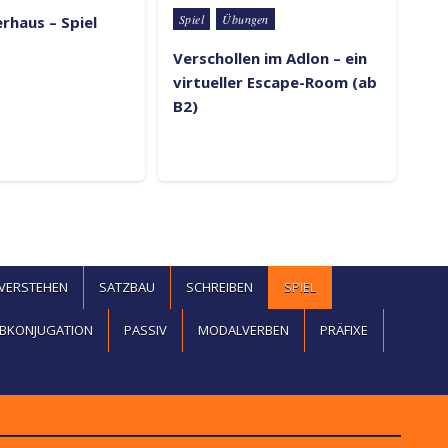
Spiel
Übungen
rhaus – Spiel
Verschollen im Adlon – ein
virtueller Escape-Room (ab
B2)
EVERSTEHEN
SATZBAU
SCHREIBEN
SPIEL
BKONJUGATION
PASSIV
MODALVERBEN
PRÄFIXE