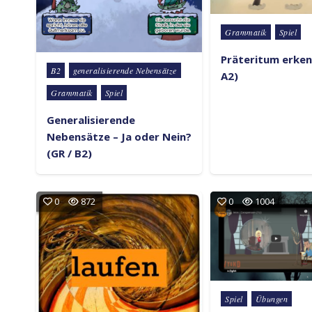
Posted in
Grammatik
Spiel
Präteritum erken
Posted in
B2
generalisierende Nebensätze
A2)
Grammatik
Spiel
Generalisierende
Nebensätze – Ja oder Nein?
(GR / B2)
0
872
0
1004
Posted in
Spiel
Übungen