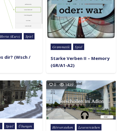
 Herta (Kurs)
Spiel
Posted in
Grammatik
Spiel
s dir? (Wsch /
Starke Verben II – Memory
(GR/A1-A2)
0
1439
n
Spiel
Übungen
Posted in
Hörverstehen
Leseverstehen