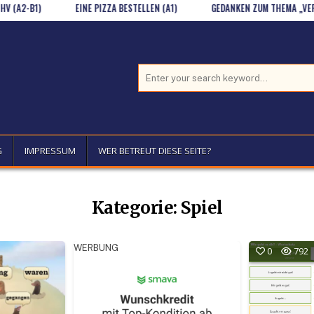
1)
EINE PIZZA BESTELLEN (A1)
GEDANKEN ZUM THEMA „VERBEN MIT 
Search for:
G
IMPRESSUM
WER BETREUT DIESE SEITE?
Kategorie:
Spiel
WERBUNG
0
792