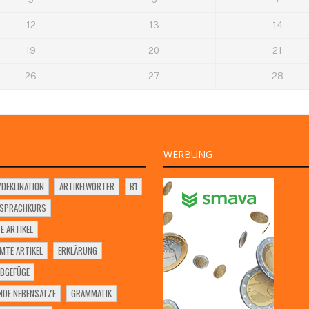
12
13
14
19
20
21
26
27
28
WERBUNG
VDEKLINATION
ARTIKELWÖRTER
B1
SSPRACHKURS
E ARTIKEL
MTE ARTIKEL
ERKLÄRUNG
BGEFÜGE
NDE NEBENSÄTZE
GRAMMATIK