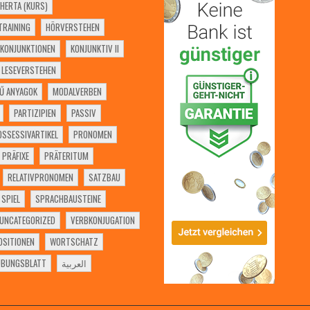
HERTA (KURS)
RAINING
HÖRVERSTEHEN
KONJUNKTIONEN
KONJUNKTIV II
LESEVERSTEHEN
Ű ANYAGOK
MODALVERBEN
PARTIZIPIEN
PASSIV
OSSESSIVARTIKEL
PRONOMEN
PRÄFIXE
PRÄTERITUM
RELATIVPRONOMEN
SATZBAU
SPIEL
SPRACHBAUSTEINE
UNCATEGORIZED
VERBKONJUGATION
SITIONEN
WORTSCHATZ
ÜBUNGSBLATT
العربية