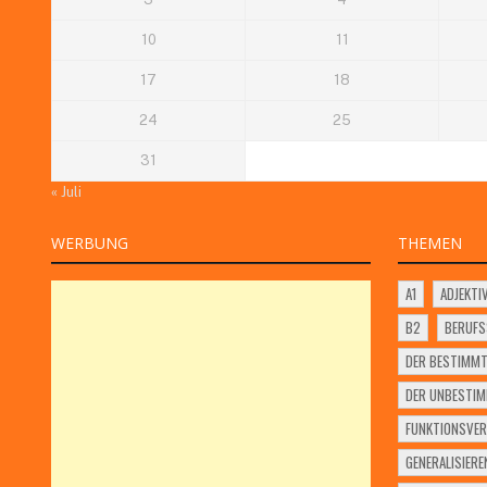
10
11
17
18
24
25
31
« Juli
WERBUNG
THEMEN
A1
ADJEKTI
B2
BERUF
DER BESTIMMT
DER UNBESTIM
FUNKTIONSVER
GENERALISIERE