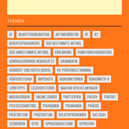
THEMEN
A1
ADJEKTIVDEKLINATION
ARTIKELWÖRTER
B1
B2
BERUFSSPRACHKURS
DER BESTIMMTE ARTIKEL
DER UNBESTIMMTE ARTIKEL
ERKLÄRUNG
FUNKTIONSVERBGEFÜGE
GENERALISIERENDE NEBENSÄTZE
GRAMMATIK
HERIBERT UND HERTA (KURS)
HV-PRÜFUNGSTRAINING
HÖRVERSTEHEN
IMPERATIV
KONJUNKTIONEN
KONJUNKTIV II
LERNTIPPS
LESEVERSTEHEN
MAGYAR NYELVŰ ANYAGOK
MODALVERBEN
ONLINE LEHRER
PARTIZIPIEN
PASSIV
PERFEKT
POSSESSIVARTIKEL
PRONOMEN
PRONOMEN
PRÄFIXE
PRÄTERITUM
PRÄTERITUM
RELATIVPRONOMEN
SATZBAU
SCHREIBEN
SPIEL
SPRACHBAUSTEINE
SPRECHEN