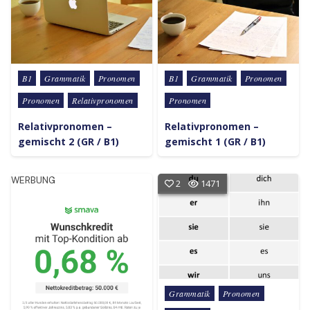
Posted in
Posted in
B1
Grammatik
Pronomen
B1
Grammatik
Pronomen
Pronomen
Relativpronomen
Pronomen
Relativpronomen –
Relativpronomen –
gemischt 2 (GR / B1)
gemischt 1 (GR / B1)
WERBUNG
2
1471
Posted in
Grammatik
Pronomen