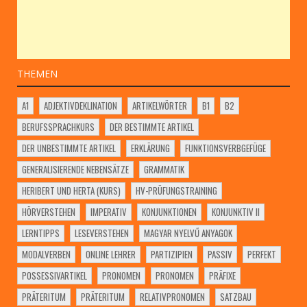
THEMEN
A1
ADJEKTIVDEKLINATION
ARTIKELWÖRTER
B1
B2
BERUFSSPRACHKURS
DER BESTIMMTE ARTIKEL
DER UNBESTIMMTE ARTIKEL
ERKLÄRUNG
FUNKTIONSVERBGEFÜGE
GENERALISIERENDE NEBENSÄTZE
GRAMMATIK
HERIBERT UND HERTA (KURS)
HV-PRÜFUNGSTRAINING
HÖRVERSTEHEN
IMPERATIV
KONJUNKTIONEN
KONJUNKTIV II
LERNTIPPS
LESEVERSTEHEN
MAGYAR NYELVŰ ANYAGOK
MODALVERBEN
ONLINE LEHRER
PARTIZIPIEN
PASSIV
PERFEKT
POSSESSIVARTIKEL
PRONOMEN
PRONOMEN
PRÄFIXE
PRÄTERITUM
PRÄTERITUM
RELATIVPRONOMEN
SATZBAU