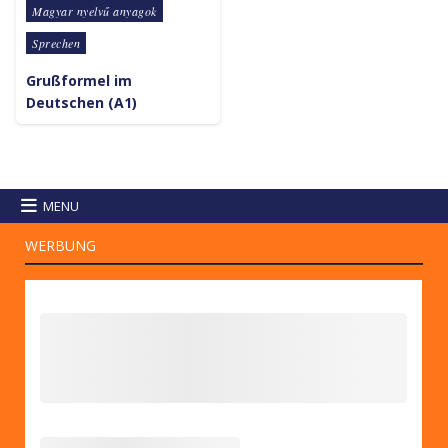
Posted in
Magyar nyelvű anyagok
Sprechen
Grußformel im
Deutschen (A1)
MENU
WERBUNG