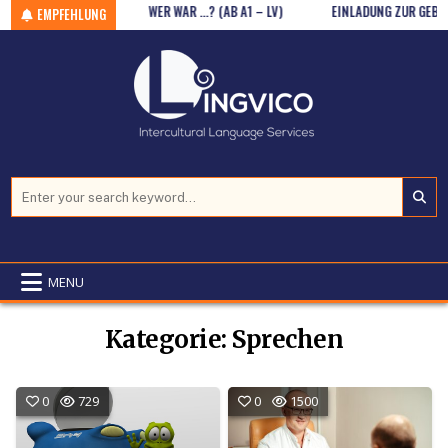
SITIONEN (A2)
Skip to content
WER WAR …? (AB A1 – LV)
EINLADUNG ZUR GEBURTS
EMPFEHLUNG
Search for:
MENU
Kategorie:
Sprechen
0
729
0
1500