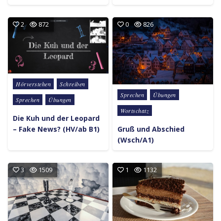
2
872
0
826
Posted in
Hörverstehen
Schreiben
Posted in
Sprechen
Übungen
Sprechen
Übungen
Wortschatz
Die Kuh und der Leopard
Gruß und Abschied
– Fake News? (HV/ab B1)
(Wsch/A1)
3
1509
1
1132