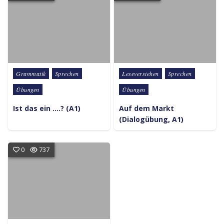
Posted in
Posted in
Grammatik
Sprechen
Leseverstehen
Sprechen
Übungen
Übungen
Ist das ein ….? (A1)
Auf dem Markt
(Dialogübung, A1)
0
737