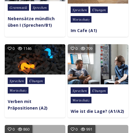
Posted in
Grammatik
Sprechen
Posted in
Sprechen
Übungen
Nebensätze mündlich
Wortschatz
üben I (Sprechen/B1)
Im Cafe (A1)
0
1146
0
709
Posted in
Sprechen
Übungen
Posted in
Wortschatz
Sprechen
Übungen
Wortschatz
Verben mit
Präpositionen (A2)
Wie ist die Lage? (A1/A2)
0
860
0
991