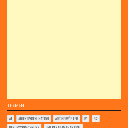
THEMEN
A1
ADJEKTIVDEKLINATION
ARTIKELWÖRTER
B1
B2
BERUFSSPRACHKURS
DER BESTIMMTE ARTIKEL