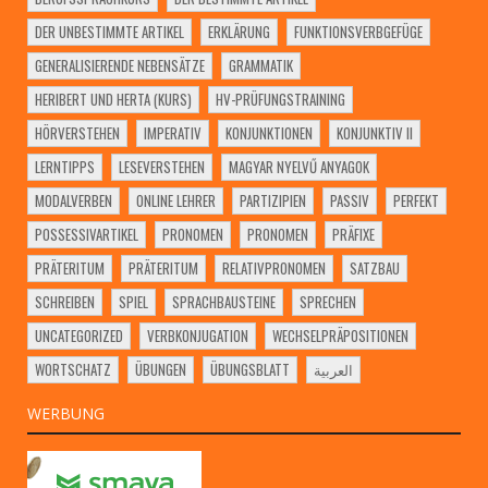
DER UNBESTIMMTE ARTIKEL
ERKLÄRUNG
FUNKTIONSVERBGEFÜGE
GENERALISIERENDE NEBENSÄTZE
GRAMMATIK
HERIBERT UND HERTA (KURS)
HV-PRÜFUNGSTRAINING
HÖRVERSTEHEN
IMPERATIV
KONJUNKTIONEN
KONJUNKTIV II
LERNTIPPS
LESEVERSTEHEN
MAGYAR NYELVŰ ANYAGOK
MODALVERBEN
ONLINE LEHRER
PARTIZIPIEN
PASSIV
PERFEKT
POSSESSIVARTIKEL
PRONOMEN
PRONOMEN
PRÄFIXE
PRÄTERITUM
PRÄTERITUM
RELATIVPRONOMEN
SATZBAU
SCHREIBEN
SPIEL
SPRACHBAUSTEINE
SPRECHEN
UNCATEGORIZED
VERBKONJUGATION
WECHSELPRÄPOSITIONEN
WORTSCHATZ
ÜBUNGEN
ÜBUNGSBLATT
العربية
WERBUNG