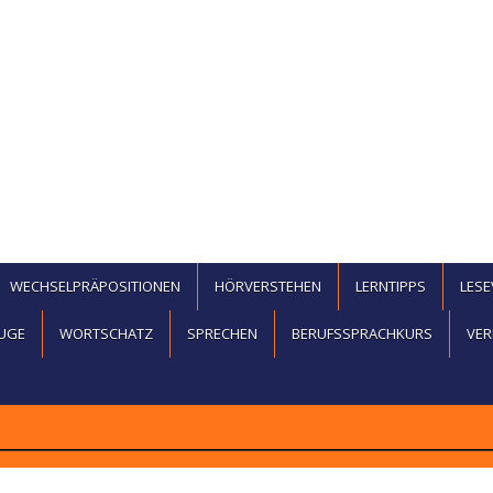
WECHSELPRÄPOSITIONEN
HÖRVERSTEHEN
LERNTIPPS
LES
UGE
WORTSCHATZ
SPRECHEN
BERUFSSPRACHKURS
VER