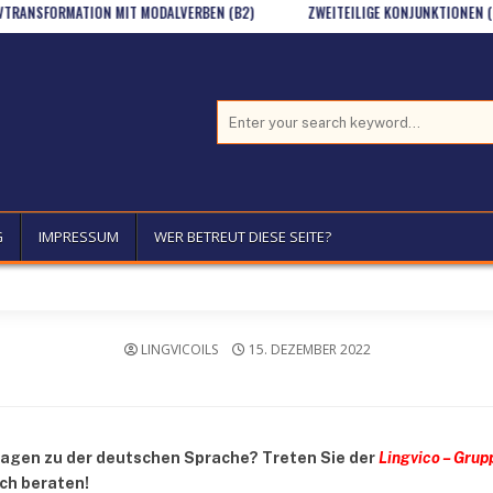
MATION MIT MODALVERBEN (B2)
ZWEITEILIGE KONJUNKTIONEN (GR/B1)
Search for:
G
IMPRESSUM
WER BETREUT DIESE SEITE?
LINGVICOILS
15. DEZEMBER 2022
ragen zu der deutschen Sprache? Treten Sie der
Lingvico – Grup
ich beraten!