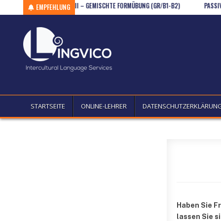
Skip to content
KONJUNKTIV II – GEMISCHTE FORMÜBUNG (GR/B1-B2)
PASSIVTRANSFOR
EMPFEHLUNG
STARTSEITE
ONLINE-LEHRER
DATENSCHUTZERKLÄRUN
Haben Sie F
lassen Sie s