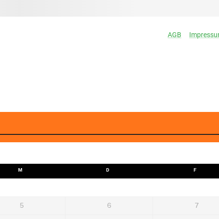
M
D
F
5
6
7