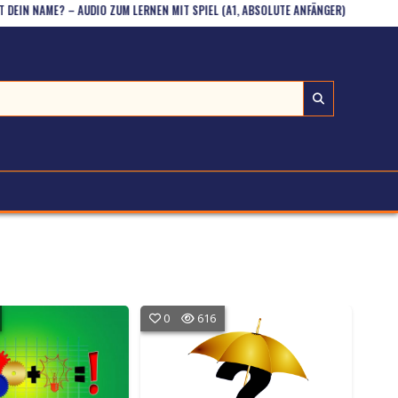
N NAME? – AUDIO ZUM LERNEN MIT SPIEL (A1, ABSOLUTE ANFÄNGER)
NYELVI 
0
616