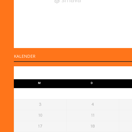
KALENDER
M
D
3
4
10
11
17
18