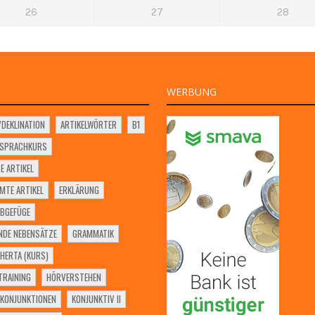
26
27
28
WERBUNG
VDEKLINATION
ARTIKELWÖRTER
B1
SSPRACHKURS
E ARTIKEL
MTE ARTIKEL
ERKLÄRUNG
BGEFÜGE
NDE NEBENSÄTZE
GRAMMATIK
HERTA (KURS)
RAINING
HÖRVERSTEHEN
KONJUNKTIONEN
KONJUNKTIV II