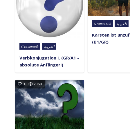
Posted in
Grammatik
العربية
Karsten ist unzu
(B1/GR)
Posted in
Grammatik
العربية
Verbkonjugation I. (GR/A1 –
absolute Anfänger!)
0
2360