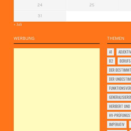
24
25
31
« Juli
WERBUNG
THEMEN
A1
ADJEKTI
B2
BERUF
DER BESTIMMT
DER UNBESTIM
FUNKTIONSVER
GENERALISIERE
HERIBERT UND 
HV-PRÜFUNGST
IMPERATIV