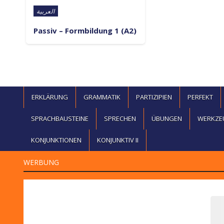
Posted in
العربية
Passiv – Formbildung 1 (A2)
ERKLÄRUNG
GRAMMATIK
PARTIZIPIEN
PERFEKT
SPRACHBAUSTEINE
SPRECHEN
ÜBUNGEN
WERKZE
KONJUNKTIONEN
KONJUNKTIV II
WERBUNG