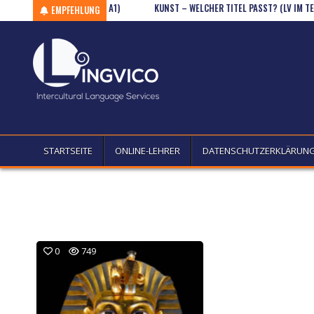
ENNBARE VERBEN (GR / A1)
Skip to content
KUNST – WELCHER TITEL PASST? (LV IM TELC-ST
EMPFEHLUNG
STARTSEITE
ONLINE-LEHRER
DATENSCHUTZERKLÄRUN
0
749