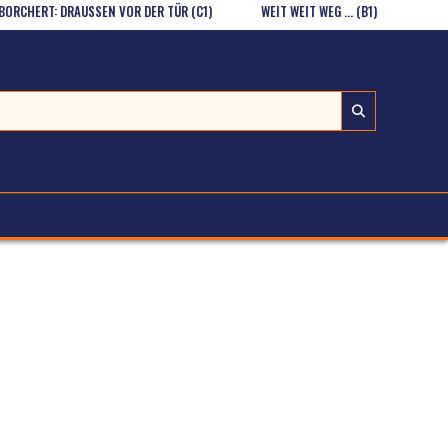
RT: DRAUSSEN VOR DER TÜR (C1)
WEIT WEIT WEG … (B1)
SÄTZE AN