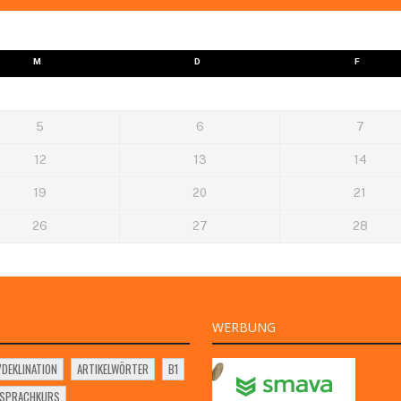
M
D
F
5
6
7
12
13
14
19
20
21
26
27
28
WERBUNG
VDEKLINATION
ARTIKELWÖRTER
B1
SSPRACHKURS