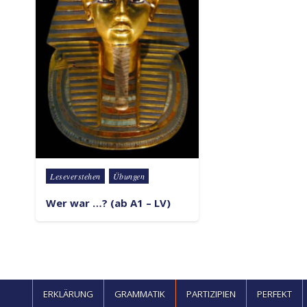
Posted in
Leseverstehen
Übungen
Wer war …? (ab A1 – LV)
ERKLÄRUNG
GRAMMATIK
PARTIZIPIEN
PERFEKT