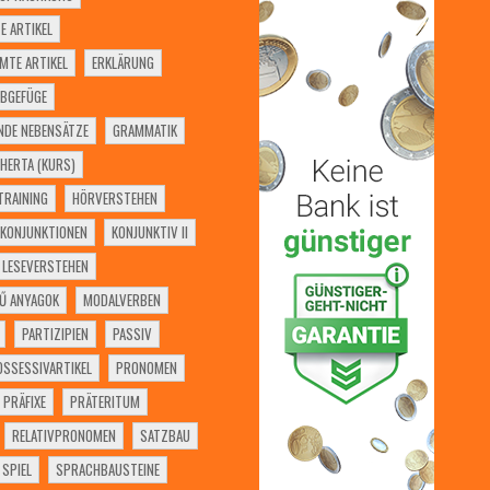
E ARTIKEL
MTE ARTIKEL
ERKLÄRUNG
BGEFÜGE
NDE NEBENSÄTZE
GRAMMATIK
HERTA (KURS)
RAINING
HÖRVERSTEHEN
KONJUNKTIONEN
KONJUNKTIV II
LESEVERSTEHEN
Ű ANYAGOK
MODALVERBEN
PARTIZIPIEN
PASSIV
OSSESSIVARTIKEL
PRONOMEN
PRÄFIXE
PRÄTERITUM
RELATIVPRONOMEN
SATZBAU
SPIEL
SPRACHBAUSTEINE