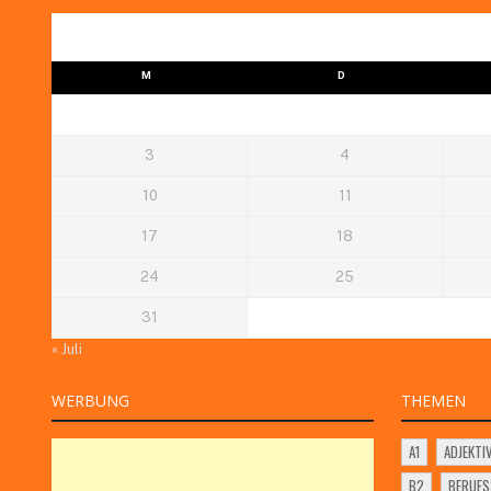
M
D
3
4
10
11
17
18
24
25
31
« Juli
WERBUNG
THEMEN
A1
ADJEKTI
B2
BERUF