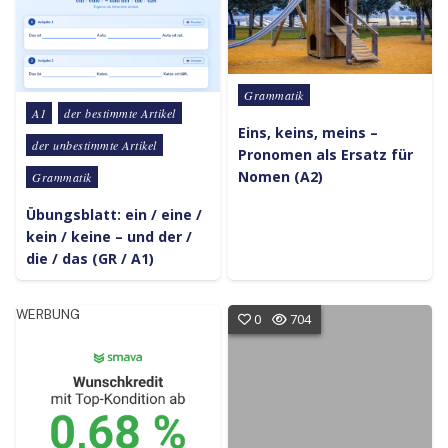
Posted in
Grammatik
Posted in
A1
der bestimmte Artikel
Eins, keins, meins –
der unbestimmte Artikel
Pronomen als Ersatz für
Nomen (A2)
Grammatik
Übungsblatt: ein / eine /
kein / keine – und der /
die / das (GR / A1)
WERBUNG
0
704