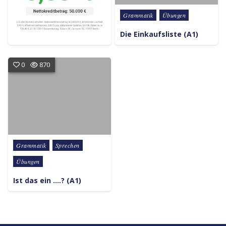
Posted in
Grammatik
Übungen
Die Einkaufsliste (A1)
0
870
Posted in
Grammatik
Sprechen
Übungen
Ist das ein ….? (A1)