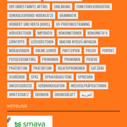
DER UNBESTIMMTE ARTIKEL
ERKLÄRUNG
FUNKTIONSVERBGEFÜGE
GENERALISIERENDE NEBENSÄTZE
GRAMMATIK
HERIBERT UND HERTA (KURS)
HV-PRÜFUNGSTRAINING
HÖRVERSTEHEN
IMPERATIV
KONJUNKTIONEN
KONJUNKTIV II
LERNTIPPS
LESEVERSTEHEN
MAGYAR NYELVŰ ANYAGOK
MODALVERBEN
ONLINE LEHRER
PARTIZIPIEN
PASSIV
PERFEKT
POSSESSIVARTIKEL
PRONOMEN
PRONOMEN
PRÄFIXE
PRÄTERITUM
PRÄTERITUM
RELATIVPRONOMEN
SATZBAU
SCHREIBEN
SPIEL
SPRACHBAUSTEINE
SPRECHEN
UNCATEGORIZED
VERBKONJUGATION
WECHSELPRÄPOSITIONEN
WORTSCHATZ
ÜBUNGEN
ÜBUNGSBLATT
العربية
WERBUNG