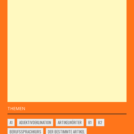
THEMEN
A1
ADJEKTIVDEKLINATION
ARTIKELWÖRTER
B1
B2
BERUFSSPRACHKURS
DER BESTIMMTE ARTIKEL