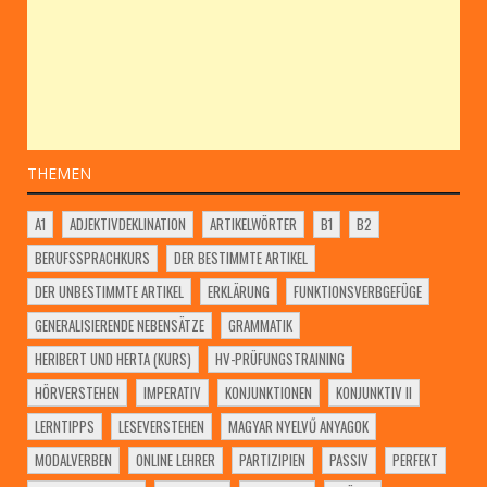
THEMEN
A1
ADJEKTIVDEKLINATION
ARTIKELWÖRTER
B1
B2
BERUFSSPRACHKURS
DER BESTIMMTE ARTIKEL
DER UNBESTIMMTE ARTIKEL
ERKLÄRUNG
FUNKTIONSVERBGEFÜGE
GENERALISIERENDE NEBENSÄTZE
GRAMMATIK
HERIBERT UND HERTA (KURS)
HV-PRÜFUNGSTRAINING
HÖRVERSTEHEN
IMPERATIV
KONJUNKTIONEN
KONJUNKTIV II
LERNTIPPS
LESEVERSTEHEN
MAGYAR NYELVŰ ANYAGOK
MODALVERBEN
ONLINE LEHRER
PARTIZIPIEN
PASSIV
PERFEKT