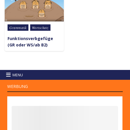
Posted in
Grammatik
Wortschatz
Funktionsverbgefüge
(GR oder WS/ab B2)
MENU
WERBUNG