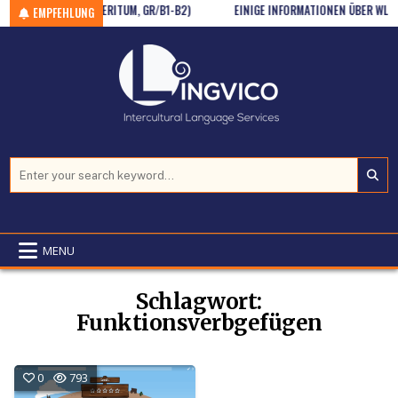
OLAUS LENAU (PRÄTERITUM, GR/B1-B2)
Skip to content
EINIGE INFORMATIONEN ÜBER WLADIM
EMPFEHLUNG
Search for:
MENU
Schlagwort:
Funktionsverbgefügen
0
793