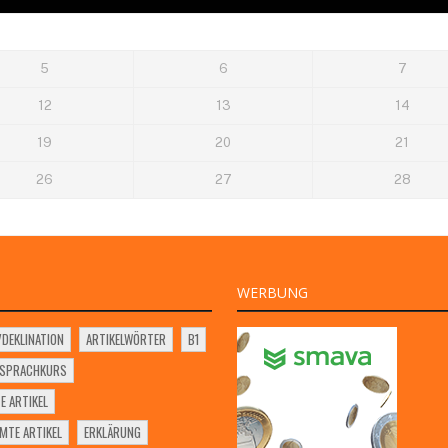
5
6
7
12
13
14
19
20
21
26
27
28
WERBUNG
VDEKLINATION
ARTIKELWÖRTER
B1
SSPRACHKURS
E ARTIKEL
MTE ARTIKEL
ERKLÄRUNG