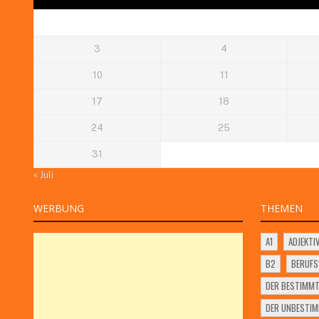
3
4
10
11
17
18
24
25
31
« Juli
WERBUNG
THEMEN
A1
ADJEKTI
B2
BERUF
DER BESTIMMT
DER UNBESTIM