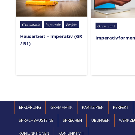
Posted in
Grammatik
Imperativ
Perfekt
Posted in
Grammatik
Hausarbeit – Imperativ (GR
Imperativformen 
/ B1)
ERKLÄRUNG
GRAMMATIK
PARTIZIPIEN
PERFEKT
SPRACHBAUSTEINE
SPRECHEN
ÜBUNGEN
WERKZE
KONJUNKTIONEN
KONJUNKTIV II