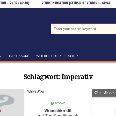
 (GR / A2-B1)
VERBKONJUGATION (GEMISCHTE VERBEN) – GR/A1
D
Search for:
G
IMPRESSUM
WER BETREUT DIESE SEITE?
Schlagwort:
Imperativ
WERBUNG
0
797