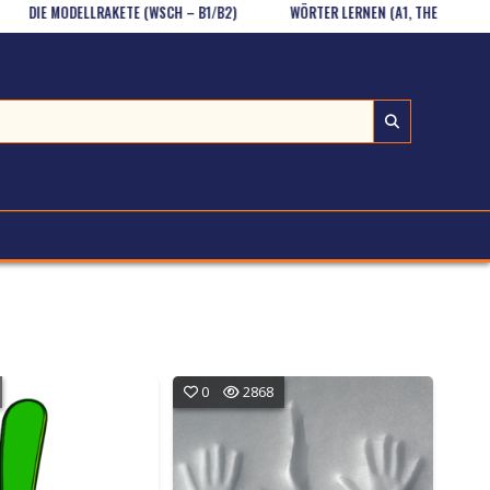
IE MODELLRAKETE (WSCH – B1/B2)
WÖRTER LERNEN (A1, THEMA: ESSEN UND 
0
2868