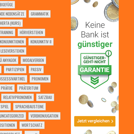
BGEFÜGE
NDE NEBENSÄTZE
GRAMMATIK
HERTA (KURS)
RAINING
HÖRVERSTEHEN
KONJUNKTIONEN
KONJUNKTIV II
LESEVERSTEHEN
Ű ANYAGOK
MODALVERBEN
PARTIZIPIEN
PASSIV
OSSESSIVARTIKEL
PRONOMEN
PRÄFIXE
PRÄTERITUM
RELATIVPRONOMEN
SATZBAU
SPIEL
SPRACHBAUSTEINE
UNCATEGORIZED
VERBKONJUGATION
SITIONEN
WORTSCHATZ