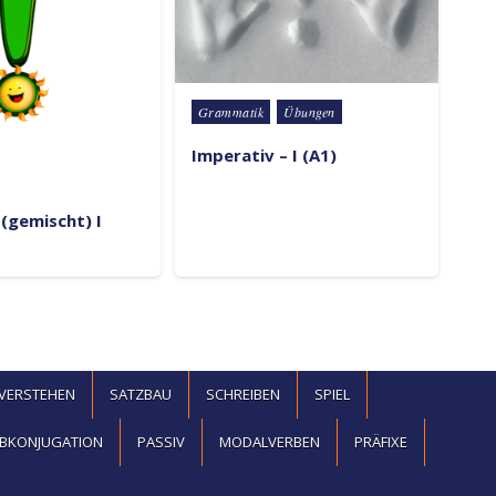
Posted in
Grammatik
Übungen
Imperativ – I (A1)
(gemischt) I
EVERSTEHEN
SATZBAU
SCHREIBEN
SPIEL
BKONJUGATION
PASSIV
MODALVERBEN
PRÄFIXE