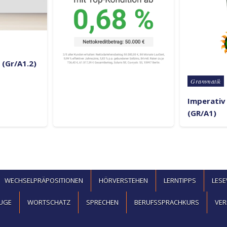
(Gr/A1.2)
Posted in
Grammatik
Imperativ 
(GR/A1)
WECHSELPRÄPOSITIONEN
HÖRVERSTEHEN
LERNTIPPS
LES
UGE
WORTSCHATZ
SPRECHEN
BERUFSSPRACHKURS
VER