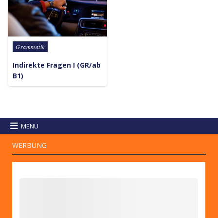
Posted in
Grammatik
Indirekte Fragen I (GR/ab
B1)
MENU
WERBUNG