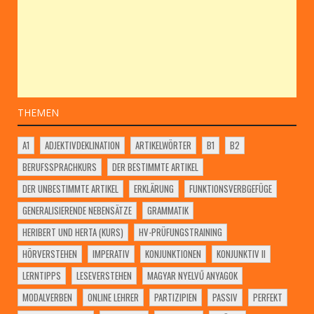
THEMEN
A1
ADJEKTIVDEKLINATION
ARTIKELWÖRTER
B1
B2
BERUFSSPRACHKURS
DER BESTIMMTE ARTIKEL
DER UNBESTIMMTE ARTIKEL
ERKLÄRUNG
FUNKTIONSVERBGEFÜGE
GENERALISIERENDE NEBENSÄTZE
GRAMMATIK
HERIBERT UND HERTA (KURS)
HV-PRÜFUNGSTRAINING
HÖRVERSTEHEN
IMPERATIV
KONJUNKTIONEN
KONJUNKTIV II
LERNTIPPS
LESEVERSTEHEN
MAGYAR NYELVŰ ANYAGOK
MODALVERBEN
ONLINE LEHRER
PARTIZIPIEN
PASSIV
PERFEKT