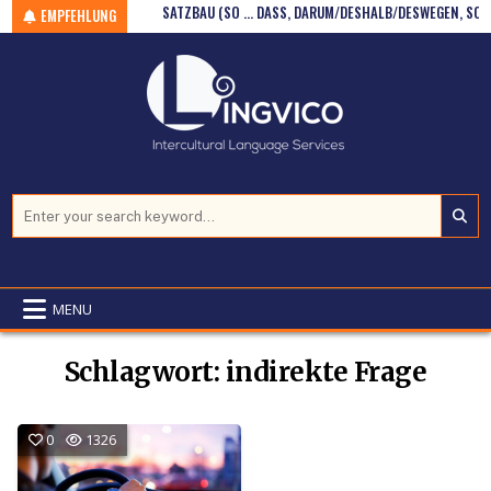
(WSCH – B1/B2)
Skip to content
SATZBAU (SO … DASS, DARUM/DESHALB/DESWEGEN, SODASS)
EMPFEHLUNG
Search for:
MENU
Schlagwort:
indirekte Frage
0
1326