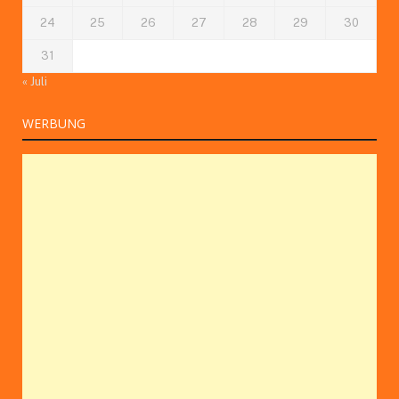
24
25
26
27
28
29
30
31
« Juli
WERBUNG