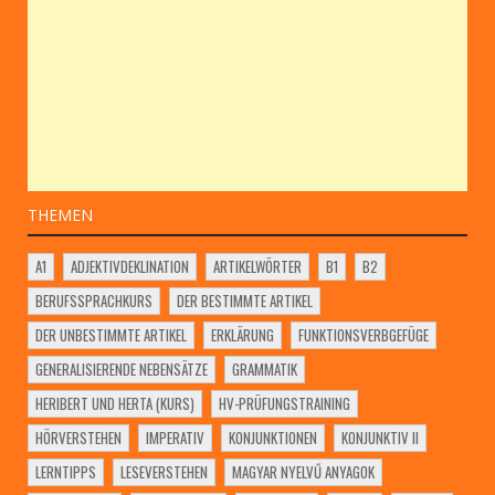
THEMEN
A1
ADJEKTIVDEKLINATION
ARTIKELWÖRTER
B1
B2
BERUFSSPRACHKURS
DER BESTIMMTE ARTIKEL
DER UNBESTIMMTE ARTIKEL
ERKLÄRUNG
FUNKTIONSVERBGEFÜGE
GENERALISIERENDE NEBENSÄTZE
GRAMMATIK
HERIBERT UND HERTA (KURS)
HV-PRÜFUNGSTRAINING
HÖRVERSTEHEN
IMPERATIV
KONJUNKTIONEN
KONJUNKTIV II
LERNTIPPS
LESEVERSTEHEN
MAGYAR NYELVŰ ANYAGOK