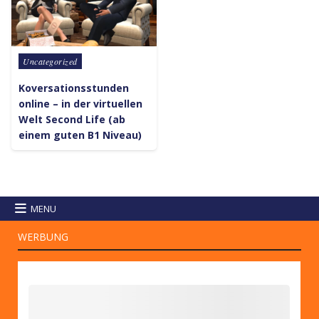
Posted in
Uncategorized
Koversationsstunden
online – in der virtuellen
Welt Second Life (ab
einem guten B1 Niveau)
MENU
WERBUNG