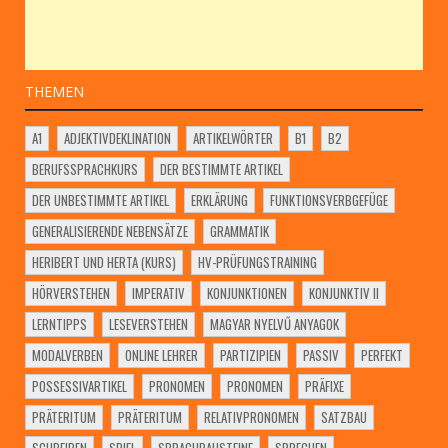
THEMEN
A1
ADJEKTIVDEKLINATION
ARTIKELWÖRTER
B1
B2
BERUFSSPRACHKURS
DER BESTIMMTE ARTIKEL
DER UNBESTIMMTE ARTIKEL
ERKLÄRUNG
FUNKTIONSVERBGEFÜGE
GENERALISIERENDE NEBENSÄTZE
GRAMMATIK
HERIBERT UND HERTA (KURS)
HV-PRÜFUNGSTRAINING
HÖRVERSTEHEN
IMPERATIV
KONJUNKTIONEN
KONJUNKTIV II
LERNTIPPS
LESEVERSTEHEN
MAGYAR NYELVŰ ANYAGOK
MODALVERBEN
ONLINE LEHRER
PARTIZIPIEN
PASSIV
PERFEKT
POSSESSIVARTIKEL
PRONOMEN
PRONOMEN
PRÄFIXE
PRÄTERITUM
PRÄTERITUM
RELATIVPRONOMEN
SATZBAU
SCHREIBEN
SPIEL
SPRACHBAUSTEINE
SPRECHEN