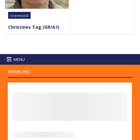
Posted in
Grammatik
Christines Tag (GR/A1)
MENU
WERBUNG