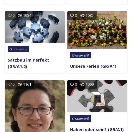
0
1954
0
1085
Posted in
Grammatik
Posted in
Grammatik
Satzbau im Perfekt
Unsere Ferien (GR/A1)
(GR/A1.2)
0
1161
0
1009
Posted in
Grammatik
Haben oder sein? (GR/A1)