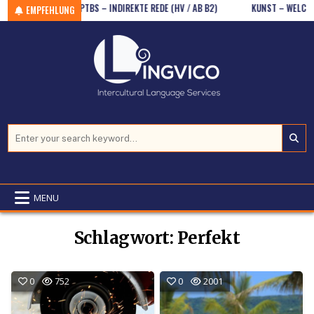
– B2/C1)
Skip to content
PTBS – INDIREKTE REDE (HV / AB B2)
KUNST – WELCHER TI
EMPFEHLUNG
Search for:
MENU
Schlagwort:
Perfekt
0
752
0
2001