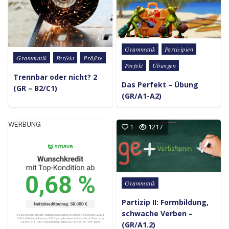
Posted in
Grammatik
Partizipien
Posted in
Grammatik
Perfekt
Präfixe
Perfekt
Übungen
Trennbar oder nicht? 2
Das Perfekt – Übung
(GR – B2/C1)
(GR/A1-A2)
WERBUNG
1
1217
Posted in
Grammatik
Partizip II: Formbildung,
schwache Verben –
(GR/A1.2)