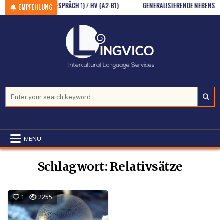
REN (BERATUNGSGESPRÄCH 1) / HV (A2-B1)
Skip to content
GENERALISIERENDE NEBENSÄTZE 
EMPFEHLUNG
Search for:
MENU
Schlagwort:
Relativsätze
1
2255