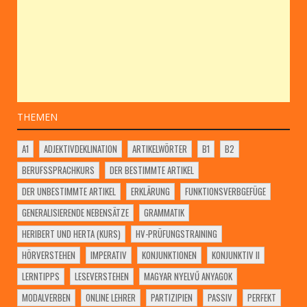
THEMEN
A1
ADJEKTIVDEKLINATION
ARTIKELWÖRTER
B1
B2
BERUFSSPRACHKURS
DER BESTIMMTE ARTIKEL
DER UNBESTIMMTE ARTIKEL
ERKLÄRUNG
FUNKTIONSVERBGEFÜGE
GENERALISIERENDE NEBENSÄTZE
GRAMMATIK
HERIBERT UND HERTA (KURS)
HV-PRÜFUNGSTRAINING
HÖRVERSTEHEN
IMPERATIV
KONJUNKTIONEN
KONJUNKTIV II
LERNTIPPS
LESEVERSTEHEN
MAGYAR NYELVŰ ANYAGOK
MODALVERBEN
ONLINE LEHRER
PARTIZIPIEN
PASSIV
PERFEKT