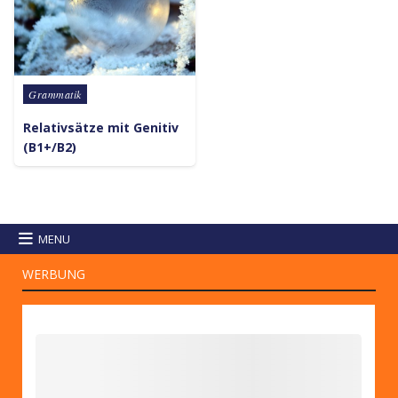
Posted in
Grammatik
Relativsätze mit Genitiv
(B1+/B2)
MENU
WERBUNG