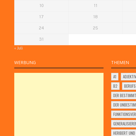
10
11
17
18
24
25
31
« Juli
WERBUNG
THEMEN
A1
ADJEKTI
B2
BERUF
DER BESTIMMT
DER UNBESTIM
FUNKTIONSVER
GENERALISIERE
HERIBERT UND 