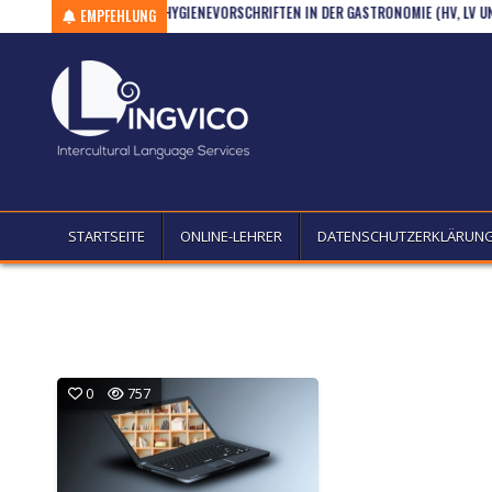
R/WSCH (A1)
Skip to content
HYGIENEVORSCHRIFTEN IN DER GASTRONOMIE (HV, LV UND WSC
EMPFEHLUNG
STARTSEITE
ONLINE-LEHRER
DATENSCHUTZERKLÄRUN
0
757