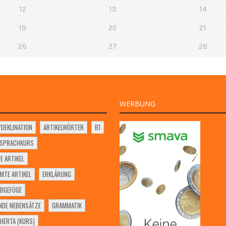
12
13
14
19
20
21
26
27
28
WERBUNG
VDEKLINATION
ARTIKELWÖRTER
B1
SSPRACHKURS
E ARTIKEL
MTE ARTIKEL
ERKLÄRUNG
BGEFÜGE
NDE NEBENSÄTZE
GRAMMATIK
HERTA (KURS)