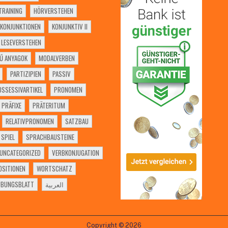
RAINING
HÖRVERSTEHEN
KONJUNKTIONEN
KONJUNKTIV II
LESEVERSTEHEN
Ű ANYAGOK
MODALVERBEN
PARTIZIPIEN
PASSIV
OSSESSIVARTIKEL
PRONOMEN
PRÄFIXE
PRÄTERITUM
RELATIVPRONOMEN
SATZBAU
SPIEL
SPRACHBAUSTEINE
UNCATEGORIZED
VERBKONJUGATION
SITIONEN
WORTSCHATZ
ÜBUNGSBLATT
العربية
Copyright © 2026