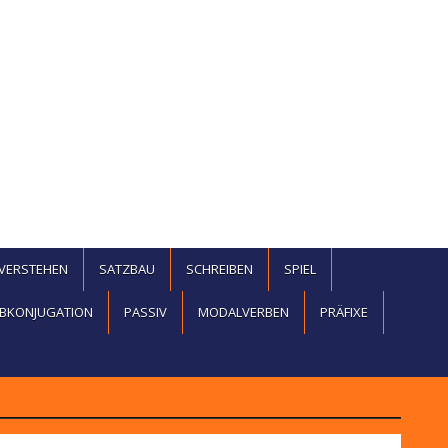
EVERSTEHEN
SATZBAU
SCHREIBEN
SPIEL
BKONJUGATION
PASSIV
MODALVERBEN
PRÄFIXE