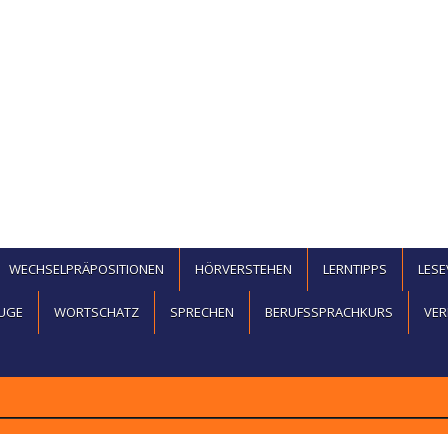
WECHSELPRÄPOSITIONEN
HÖRVERSTEHEN
LERNTIPPS
LES
UGE
WORTSCHATZ
SPRECHEN
BERUFSSPRACHKURS
VER