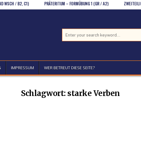
H / B2, C1)
PRÄTERITUM – FORMÜBUNG 1 (GR / A2)
ZWEITEILIGE KO
Search for:
G
IMPRESSUM
WER BETREUT DIESE SEITE?
Schlagwort:
starke Verben