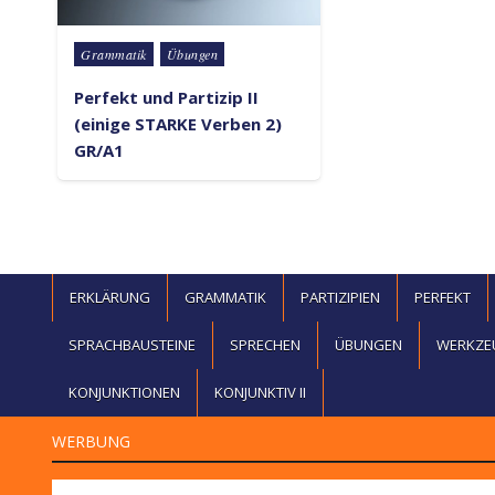
Posted in
Grammatik
Übungen
Perfekt und Partizip II
(einige STARKE Verben 2)
GR/A1
ERKLÄRUNG
GRAMMATIK
PARTIZIPIEN
PERFEKT
SPRACHBAUSTEINE
SPRECHEN
ÜBUNGEN
WERKZE
KONJUNKTIONEN
KONJUNKTIV II
WERBUNG