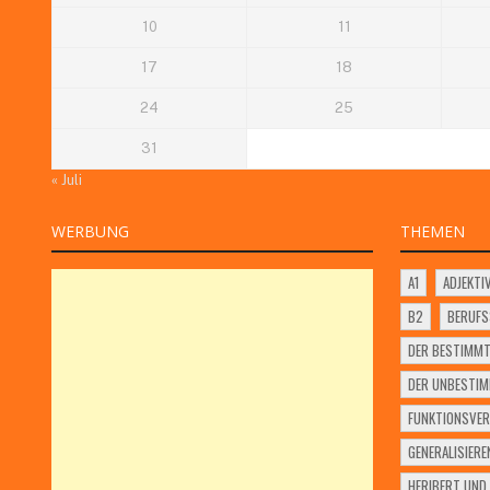
10
11
17
18
24
25
31
« Juli
WERBUNG
THEMEN
A1
ADJEKTI
B2
BERUF
DER BESTIMMT
DER UNBESTIM
FUNKTIONSVER
GENERALISIERE
HERIBERT UND 