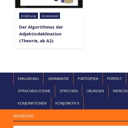
Posted in
Erklärung
Grammatik
Der Algorithmus der
Adjektivdeklination
(Theorie, ab A2)
ERKLÄRUNG
GRAMMATIK
PARTIZIPIEN
PERFEKT
SPRACHBAUSTEINE
SPRECHEN
ÜBUNGEN
WERKZE
KONJUNKTIONEN
KONJUNKTIV II
WERBUNG