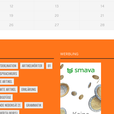
12
13
14
19
20
21
26
27
28
WERBUNG
VDEKLINATION
ARTIKELWÖRTER
B1
SSPRACHKURS
E ARTIKEL
MTE ARTIKEL
ERKLÄRUNG
BGEFÜGE
NDE NEBENSÄTZE
GRAMMATIK
HERTA (KURS)