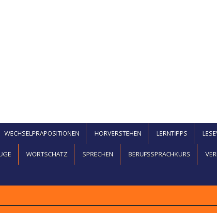
WECHSELPRÄPOSITIONEN
HÖRVERSTEHEN
LERNTIPPS
LES
UGE
WORTSCHATZ
SPRECHEN
BERUFSSPRACHKURS
VER