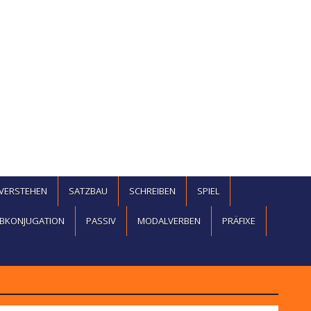
EVERSTEHEN
SATZBAU
SCHREIBEN
SPIEL
BKONJUGATION
PASSIV
MODALVERBEN
PRÄFIXE