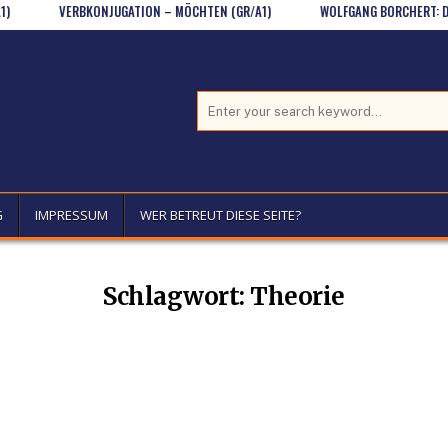
VERBKONJUGATION – MÖCHTEN (GR/A1)
WOLFGANG BORCHERT: DRAUSS
Search for:
G
IMPRESSUM
WER BETREUT DIESE SEITE?
Schlagwort:
Theorie