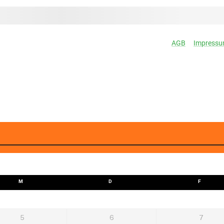
M
D
F
5
6
7