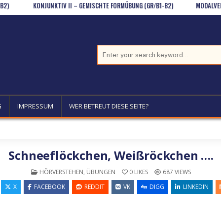
KONJUNKTIV II – GEMISCHTE FORMÜBUNG (GR/B1-B2)
MODALVERB „WOLL
Search for:
G
IMPRESSUM
WER BETREUT DIESE SEITE?
Schneeflöckchen, Weißröckchen ….
POSTED IN
HÖRVERSTEHEN
,
ÜBUNGEN
0
LIKES
687
VIEWS
X
FACEBOOK
REDDIT
VK
DIGG
LINKEDIN