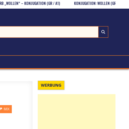
EN“ – KONJUGATION (GR / A1)
KONJUGATION: WOLLEN (GR/A1)
EVA
WERBUNG
MIX