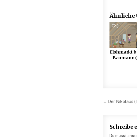
Ähnliche
0
Flohmarkt b
Baumann (
Beitrag
← Der Nikolaus (I
Schreibe
Du musst angem