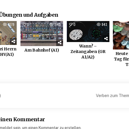
 Übungen und Aufgaben
1079
0
1140
0
843
0
Wann? –
ei Herrn
Am Bahnhof (A1)
Zeitangaben (GR
Heute 
HV/A1)
A1/A2)
Tag für
T
snavigation
)
Verben zum Them
 einen Kommentar
eldet sein, um einen Kommentar zu erstellen.