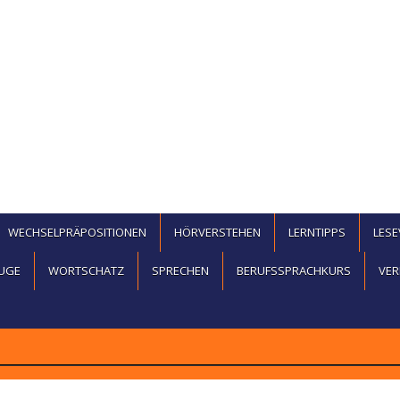
WECHSELPRÄPOSITIONEN
HÖRVERSTEHEN
LERNTIPPS
LES
UGE
WORTSCHATZ
SPRECHEN
BERUFSSPRACHKURS
VER