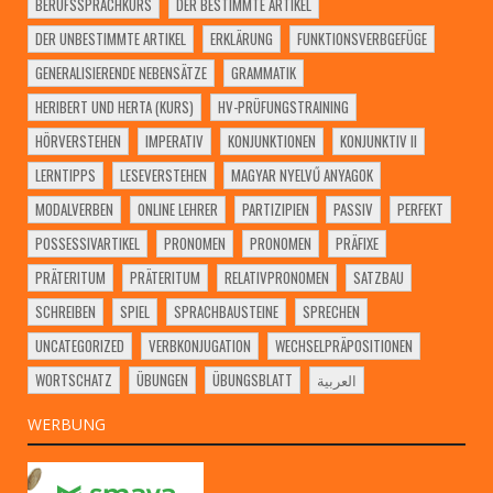
BERUFSSPRACHKURS
DER BESTIMMTE ARTIKEL
DER UNBESTIMMTE ARTIKEL
ERKLÄRUNG
FUNKTIONSVERBGEFÜGE
GENERALISIERENDE NEBENSÄTZE
GRAMMATIK
HERIBERT UND HERTA (KURS)
HV-PRÜFUNGSTRAINING
HÖRVERSTEHEN
IMPERATIV
KONJUNKTIONEN
KONJUNKTIV II
LERNTIPPS
LESEVERSTEHEN
MAGYAR NYELVŰ ANYAGOK
MODALVERBEN
ONLINE LEHRER
PARTIZIPIEN
PASSIV
PERFEKT
POSSESSIVARTIKEL
PRONOMEN
PRONOMEN
PRÄFIXE
PRÄTERITUM
PRÄTERITUM
RELATIVPRONOMEN
SATZBAU
SCHREIBEN
SPIEL
SPRACHBAUSTEINE
SPRECHEN
UNCATEGORIZED
VERBKONJUGATION
WECHSELPRÄPOSITIONEN
WORTSCHATZ
ÜBUNGEN
ÜBUNGSBLATT
العربية
WERBUNG