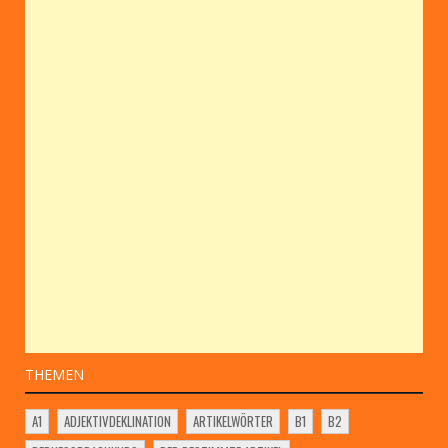
THEMEN
A1
ADJEKTIVDEKLINATION
ARTIKELWÖRTER
B1
B2