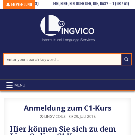
ROBLEM? (HV /B1)
Skip to content
EIN, EINE, EIN ODER DER, DIE, DAS? – 1 (GR / A1)
EMPFEHLUNG
Search for:
MENU
Anmeldung zum C1-Kurs
LINGVICOILS
29. JULI 2018
Hier können Sie sich zu dem