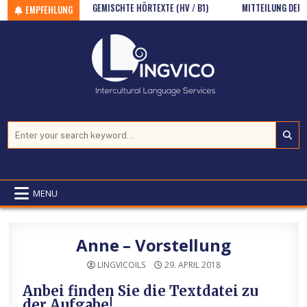
 3 (GR/A1)
Skip to content
GEMISCHTE HÖRTEXTE (HV / B1)
MITTEILUNG DER HAUS
EMPFEHLUNG
Search for:
MENU
Anne – Vorstellung
LINGVICOILS
29. APRIL 2018
Anbei finden Sie die Textdatei zu
der Aufgabe!