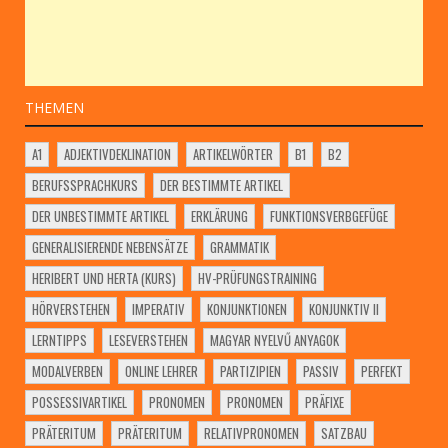
THEMEN
A1
ADJEKTIVDEKLINATION
ARTIKELWÖRTER
B1
B2
BERUFSSPRACHKURS
DER BESTIMMTE ARTIKEL
DER UNBESTIMMTE ARTIKEL
ERKLÄRUNG
FUNKTIONSVERBGEFÜGE
GENERALISIERENDE NEBENSÄTZE
GRAMMATIK
HERIBERT UND HERTA (KURS)
HV-PRÜFUNGSTRAINING
HÖRVERSTEHEN
IMPERATIV
KONJUNKTIONEN
KONJUNKTIV II
LERNTIPPS
LESEVERSTEHEN
MAGYAR NYELVŰ ANYAGOK
MODALVERBEN
ONLINE LEHRER
PARTIZIPIEN
PASSIV
PERFEKT
POSSESSIVARTIKEL
PRONOMEN
PRONOMEN
PRÄFIXE
PRÄTERITUM
PRÄTERITUM
RELATIVPRONOMEN
SATZBAU