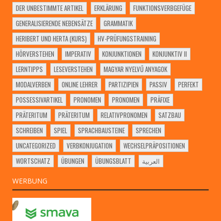
DER UNBESTIMMTE ARTIKEL
ERKLÄRUNG
FUNKTIONSVERBGEFÜGE
GENERALISIERENDE NEBENSÄTZE
GRAMMATIK
HERIBERT UND HERTA (KURS)
HV-PRÜFUNGSTRAINING
HÖRVERSTEHEN
IMPERATIV
KONJUNKTIONEN
KONJUNKTIV II
LERNTIPPS
LESEVERSTEHEN
MAGYAR NYELVŰ ANYAGOK
MODALVERBEN
ONLINE LEHRER
PARTIZIPIEN
PASSIV
PERFEKT
POSSESSIVARTIKEL
PRONOMEN
PRONOMEN
PRÄFIXE
PRÄTERITUM
PRÄTERITUM
RELATIVPRONOMEN
SATZBAU
SCHREIBEN
SPIEL
SPRACHBAUSTEINE
SPRECHEN
UNCATEGORIZED
VERBKONJUGATION
WECHSELPRÄPOSITIONEN
WORTSCHATZ
ÜBUNGEN
ÜBUNGSBLATT
العربية
WERBUNG