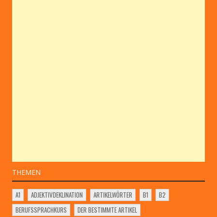
THEMEN
A1
ADJEKTIVDEKLINATION
ARTIKELWÖRTER
B1
B2
BERUFSSPRACHKURS
DER BESTIMMTE ARTIKEL