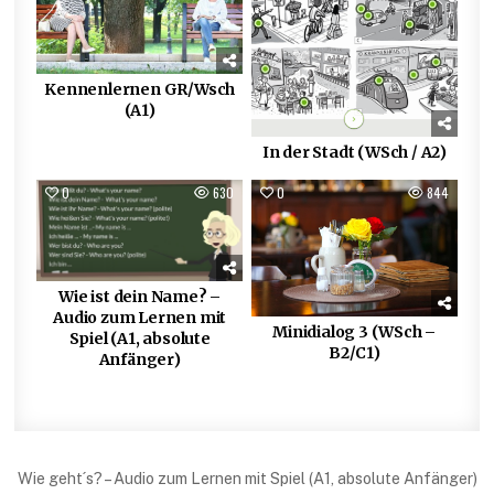
Kennenlernen GR/Wsch
(A1)
In der Stadt (WSch / A2)
0
630
0
844
Wie ist dein Name? –
Audio zum Lernen mit
Minidialog 3 (WSch –
Spiel (A1, absolute
B2/C1)
Anfänger)
Beitragsnavigation
Wie geht´s? – Audio zum Lernen mit Spiel (A1, absolute Anfänger)