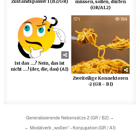
Zustandspassiv 1 (B2/GR)
müssen, sollen, dürfen
(GR/A1.2)
0
830
1
1154
Ist das ….? Nein, das ist
nicht ….! (der, die, das) (A1)
Zweiteilige Konnektoren
-2 (GR – B1)
Beitragsnavigation
Generalisierende Nebensätze 2 (GR / B2) →
← Modalverb „wollen“ – Konjugation (GR / A1)