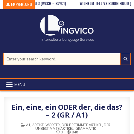
Skip to content
MINIDIALOG 3 (WSCH – B2/C1)
WILHELM TELL VS ROBIN HOOD (B2)
EMPFEHLUNG
Search for:
MENU
Ein, eine, ein ODER der, die das?
– 2 (GR / A1)
POSTED IN
A1
,
ARTIKELWÖRTER
,
DER BESTIMMTE ARTIKEL
,
DER
UNBESTIMMTE ARTIKEL
,
GRAMMATIK
0
848