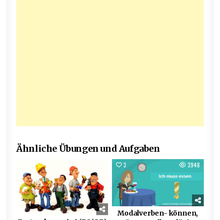
Ähnliche Übungen und Aufgaben
0
2677
3
3948
Modalverben- können,