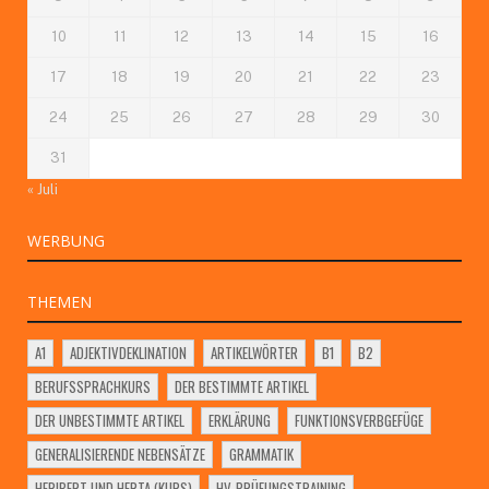
10
11
12
13
14
15
16
17
18
19
20
21
22
23
24
25
26
27
28
29
30
31
« Juli
WERBUNG
THEMEN
A1
ADJEKTIVDEKLINATION
ARTIKELWÖRTER
B1
B2
BERUFSSPRACHKURS
DER BESTIMMTE ARTIKEL
DER UNBESTIMMTE ARTIKEL
ERKLÄRUNG
FUNKTIONSVERBGEFÜGE
GENERALISIERENDE NEBENSÄTZE
GRAMMATIK
HERIBERT UND HERTA (KURS)
HV-PRÜFUNGSTRAINING