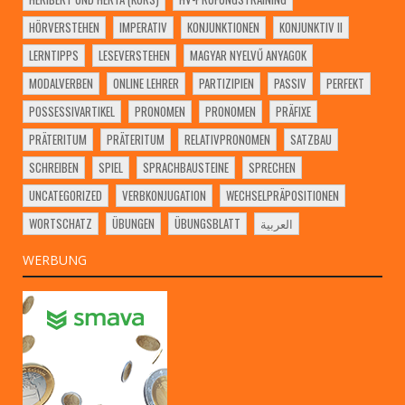
HÖRVERSTEHEN
IMPERATIV
KONJUNKTIONEN
KONJUNKTIV II
LERNTIPPS
LESEVERSTEHEN
MAGYAR NYELVŰ ANYAGOK
MODALVERBEN
ONLINE LEHRER
PARTIZIPIEN
PASSIV
PERFEKT
POSSESSIVARTIKEL
PRONOMEN
PRONOMEN
PRÄFIXE
PRÄTERITUM
PRÄTERITUM
RELATIVPRONOMEN
SATZBAU
SCHREIBEN
SPIEL
SPRACHBAUSTEINE
SPRECHEN
UNCATEGORIZED
VERBKONJUGATION
WECHSELPRÄPOSITIONEN
WORTSCHATZ
ÜBUNGEN
ÜBUNGSBLATT
العربية
WERBUNG