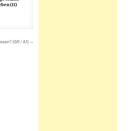
rben (II)
sen? (GR / A1) →