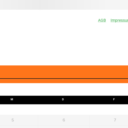
M
D
F
5
6
7