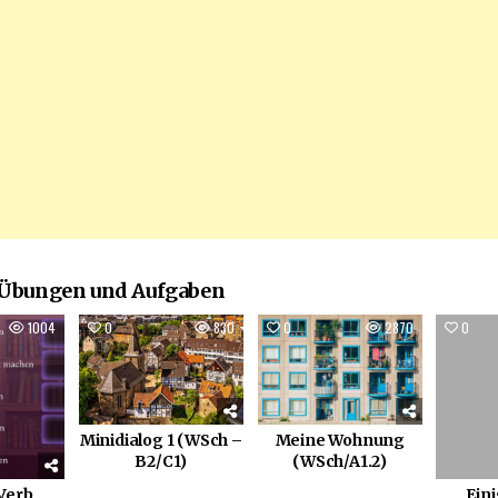
 Übungen und Aufgaben
1004
0
830
0
2870
0
Minidialog 1 (WSch –
Meine Wohnung
B2/C1)
(WSch/A1.2)
Verb
Ein