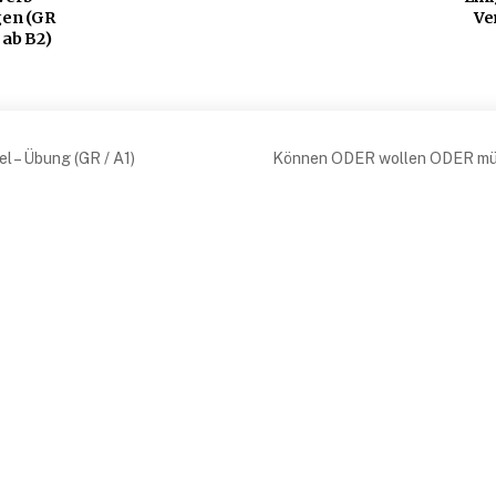
gen (GR
Ve
 ab B2)
snavigation
l – Übung (GR / A1)
Können ODER wollen ODER müs