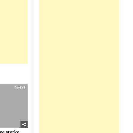
656
ige starke