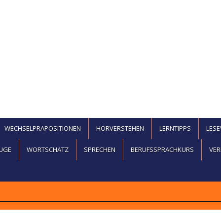
WECHSELPRÄPOSITIONEN
HÖRVERSTEHEN
LERNTIPPS
LES
UGE
WORTSCHATZ
SPRECHEN
BERUFSSPRACHKURS
VER