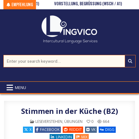
SITIONEN – IN (A1)
Skip to content
VORSTELLUNG, BEGRÜSSUNG (WSCH / A1)
ADJEK
EMPFEHLUNG
Search for:
MENU
Stimmen in der Küche (B2)
POSTED IN
LESEVERSTEHEN
,
ÜBUNGEN
0
664
X
FACEBOOK
REDDIT
VK
DIGG
LINKEDIN
MIX