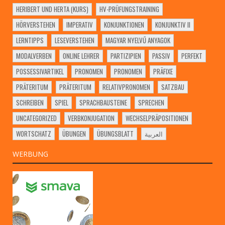
HERIBERT UND HERTA (KURS)
HV-PRÜFUNGSTRAINING
HÖRVERSTEHEN
IMPERATIV
KONJUNKTIONEN
KONJUNKTIV II
LERNTIPPS
LESEVERSTEHEN
MAGYAR NYELVŰ ANYAGOK
MODALVERBEN
ONLINE LEHRER
PARTIZIPIEN
PASSIV
PERFEKT
POSSESSIVARTIKEL
PRONOMEN
PRONOMEN
PRÄFIXE
PRÄTERITUM
PRÄTERITUM
RELATIVPRONOMEN
SATZBAU
SCHREIBEN
SPIEL
SPRACHBAUSTEINE
SPRECHEN
UNCATEGORIZED
VERBKONJUGATION
WECHSELPRÄPOSITIONEN
WORTSCHATZ
ÜBUNGEN
ÜBUNGSBLATT
العربية
WERBUNG