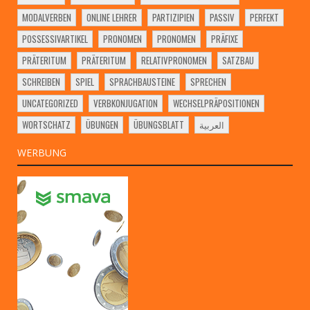
MODALVERBEN
ONLINE LEHRER
PARTIZIPIEN
PASSIV
PERFEKT
POSSESSIVARTIKEL
PRONOMEN
PRONOMEN
PRÄFIXE
PRÄTERITUM
PRÄTERITUM
RELATIVPRONOMEN
SATZBAU
SCHREIBEN
SPIEL
SPRACHBAUSTEINE
SPRECHEN
UNCATEGORIZED
VERBKONJUGATION
WECHSELPRÄPOSITIONEN
WORTSCHATZ
ÜBUNGEN
ÜBUNGSBLATT
العربية
WERBUNG