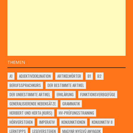
THEMEN
A1
ADJEKTIVDEKLINATION
ARTIKELWÖRTER
B1
B2
BERUFSSPRACHKURS
DER BESTIMMTE ARTIKEL
DER UNBESTIMMTE ARTIKEL
ERKLÄRUNG
FUNKTIONSVERBGEFÜGE
GENERALISIERENDE NEBENSÄTZE
GRAMMATIK
HERIBERT UND HERTA (KURS)
HV-PRÜFUNGSTRAINING
HÖRVERSTEHEN
IMPERATIV
KONJUNKTIONEN
KONJUNKTIV II
LERNTIPPS
LESEVERSTEHEN
MAGYAR NYELVŰ ANYAGOK