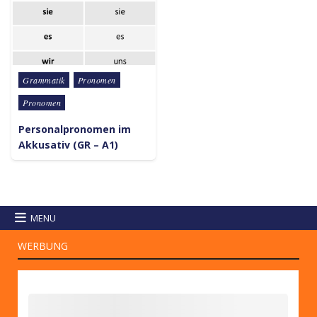
Posted in
Grammatik
Pronomen
Pronomen
Personalpronomen im
Akkusativ (GR – A1)
MENU
WERBUNG