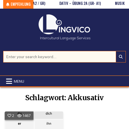
V ODER AKTIV? (AB A2 / GR)
Skip to content
DATIV – ÜBUNG 2A (GR- A1)
MUSIK UND G
EMPFEHLUNG
Search for:
MENU
Schlagwort:
Akkusativ
2
1467