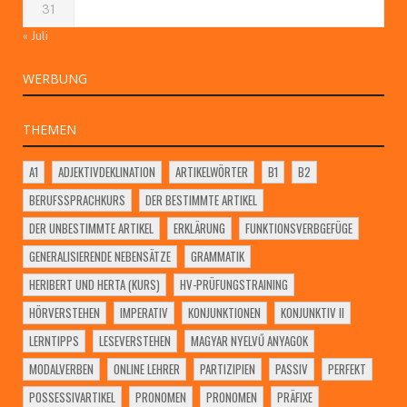
31
« Juli
WERBUNG
THEMEN
A1
ADJEKTIVDEKLINATION
ARTIKELWÖRTER
B1
B2
BERUFSSPRACHKURS
DER BESTIMMTE ARTIKEL
DER UNBESTIMMTE ARTIKEL
ERKLÄRUNG
FUNKTIONSVERBGEFÜGE
GENERALISIERENDE NEBENSÄTZE
GRAMMATIK
HERIBERT UND HERTA (KURS)
HV-PRÜFUNGSTRAINING
HÖRVERSTEHEN
IMPERATIV
KONJUNKTIONEN
KONJUNKTIV II
LERNTIPPS
LESEVERSTEHEN
MAGYAR NYELVŰ ANYAGOK
MODALVERBEN
ONLINE LEHRER
PARTIZIPIEN
PASSIV
PERFEKT
POSSESSIVARTIKEL
PRONOMEN
PRONOMEN
PRÄFIXE