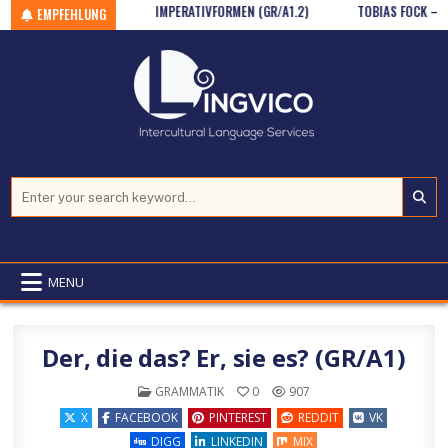
ERBEN (GR / A1)
Skip to content
IMPERATIVFORMEN (GR/A1.2)
TOBIAS FOCK – ONL
EMPFEHLUNG
Search for:
MENU
Der, die das? Er, sie es? (GR/A1)
POSTED IN
GRAMMATIK
0
907
X
FACEBOOK
PINTEREST
REDDIT
VK
DIGG
LINKEDIN
MIX