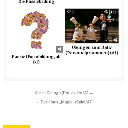
Die Passivbildung
0
736
0
1422
Übungen zum Dativ
(Personalpronomen) (A1)
Passiv (Formbildung, ab
B1)
Beitragsnavigation
Kurze Dialoge (Dativ) – HV/A1 →
← Das Haus „Magie“ (Spiel/A1)