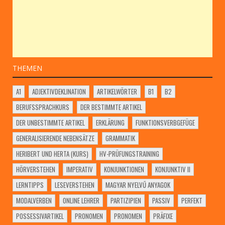
THEMEN
A1
ADJEKTIVDEKLINATION
ARTIKELWÖRTER
B1
B2
BERUFSSPRACHKURS
DER BESTIMMTE ARTIKEL
DER UNBESTIMMTE ARTIKEL
ERKLÄRUNG
FUNKTIONSVERBGEFÜGE
GENERALISIERENDE NEBENSÄTZE
GRAMMATIK
HERIBERT UND HERTA (KURS)
HV-PRÜFUNGSTRAINING
HÖRVERSTEHEN
IMPERATIV
KONJUNKTIONEN
KONJUNKTIV II
LERNTIPPS
LESEVERSTEHEN
MAGYAR NYELVŰ ANYAGOK
MODALVERBEN
ONLINE LEHRER
PARTIZIPIEN
PASSIV
PERFEKT
POSSESSIVARTIKEL
PRONOMEN
PRONOMEN
PRÄFIXE