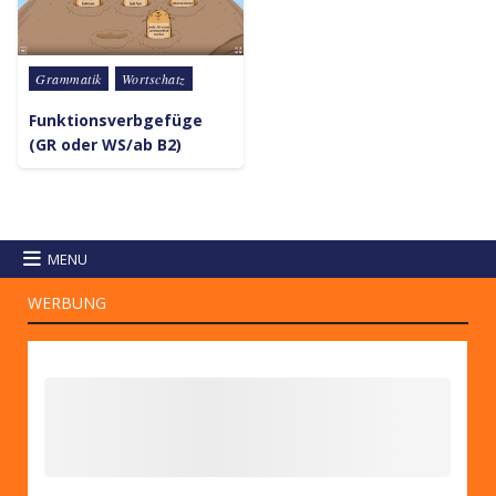
Posted in
Grammatik
Wortschatz
Funktionsverbgefüge
(GR oder WS/ab B2)
MENU
WERBUNG