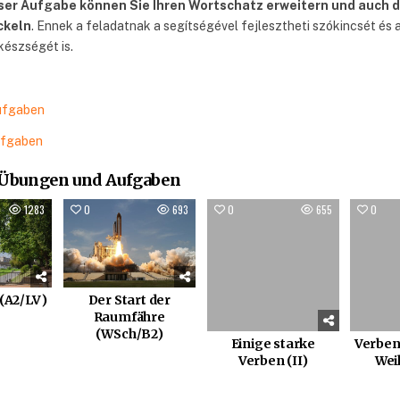
eser Aufgabe können Sie Ihren Wortschatz erweitern und auch d
ckeln
. Ennek a feladatnak a segítségével fejlesztheti szókincsét és 
készségét is.
ufgaben
ufgaben
 Übungen und Aufgaben
1283
0
693
0
655
0
Der Start der
 (A2/LV)
Raumfähre
(WSch/B2)
Einige starke
Verbe
Verben (II)
Wei