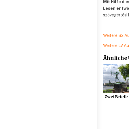
Mit Hilfe di
Lesen entwi
szövegértési 
Weitere B2 A
Weitere LV A
Ähnliche
1
Zwei Briefe