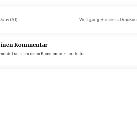
snavigation
Dativ (A1)
Wolfgang Borchert: Draußen v
 einen Kommentar
eldet sein, um einen Kommentar zu erstellen.