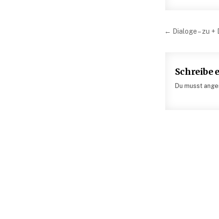
Beitrag
← Dialoge – zu + 
Schreibe
Du musst angem