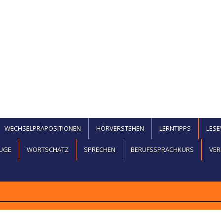
WECHSELPRÄPOSITIONEN
HÖRVERSTEHEN
LERNTIPPS
LES
UGE
WORTSCHATZ
SPRECHEN
BERUFSSPRACHKURS
VER