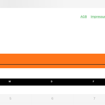
M
D
F
5
6
7