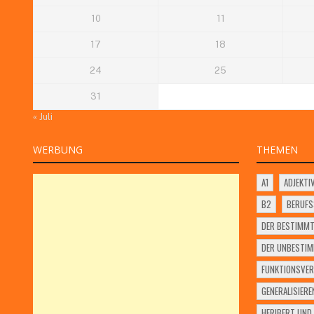
10
11
17
18
24
25
31
« Juli
WERBUNG
THEMEN
A1
ADJEKTI
B2
BERUF
DER BESTIMMT
DER UNBESTIM
FUNKTIONSVER
GENERALISIERE
HERIBERT UND 