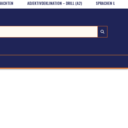
HTEN
ADJEKTIVDEKLINATION – DRILL (A2)
SPRACHEN UND NATIONALI