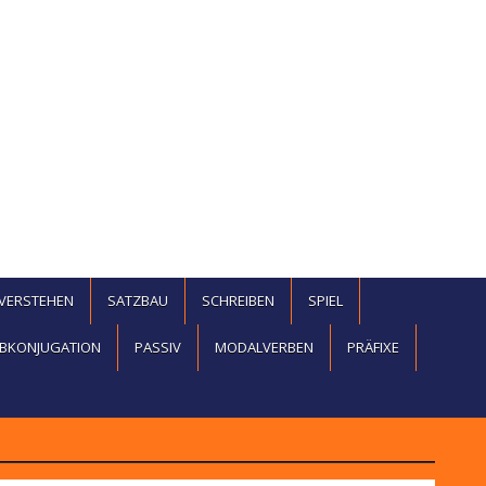
EVERSTEHEN
SATZBAU
SCHREIBEN
SPIEL
BKONJUGATION
PASSIV
MODALVERBEN
PRÄFIXE