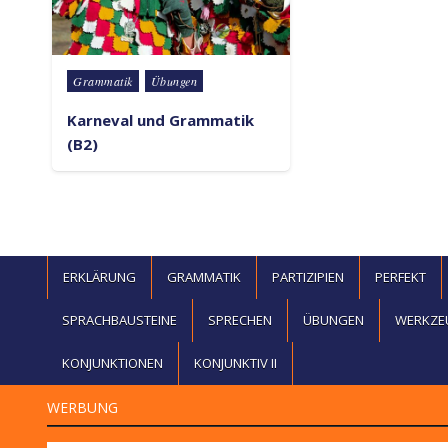
Posted in
Grammatik
Übungen
Karneval und Grammatik
(B2)
ERKLÄRUNG
GRAMMATIK
PARTIZIPIEN
PERFEKT
SPRACHBAUSTEINE
SPRECHEN
ÜBUNGEN
WERKZE
KONJUNKTIONEN
KONJUNKTIV II
WERBUNG