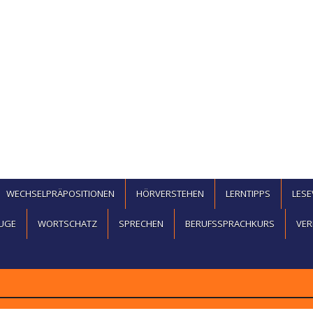
WECHSELPRÄPOSITIONEN
HÖRVERSTEHEN
LERNTIPPS
LES
UGE
WORTSCHATZ
SPRECHEN
BERUFSSPRACHKURS
VER