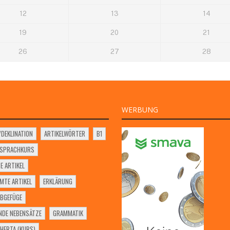
12
13
14
19
20
21
26
27
28
WERBUNG
VDEKLINATION
ARTIKELWÖRTER
B1
SSPRACHKURS
E ARTIKEL
MTE ARTIKEL
ERKLÄRUNG
BGEFÜGE
NDE NEBENSÄTZE
GRAMMATIK
HERTA (KURS)