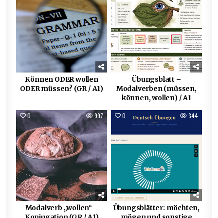
Können ODER wollen
Übungsblatt –
ODER müssen? (GR / A1)
Modalverben (müssen,
können, wollen) / A1
0
997
0
344
Modalverb „wollen“ –
Übungsblätter: möchten,
Konjugation (GR / A1)
mögen und sonstige