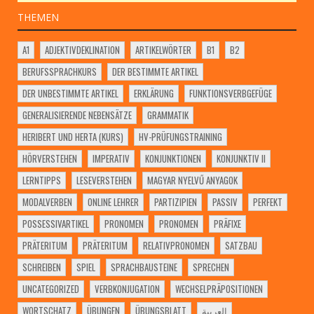
THEMEN
A1
ADJEKTIVDEKLINATION
ARTIKELWÖRTER
B1
B2
BERUFSSPRACHKURS
DER BESTIMMTE ARTIKEL
DER UNBESTIMMTE ARTIKEL
ERKLÄRUNG
FUNKTIONSVERBGEFÜGE
GENERALISIERENDE NEBENSÄTZE
GRAMMATIK
HERIBERT UND HERTA (KURS)
HV-PRÜFUNGSTRAINING
HÖRVERSTEHEN
IMPERATIV
KONJUNKTIONEN
KONJUNKTIV II
LERNTIPPS
LESEVERSTEHEN
MAGYAR NYELVŰ ANYAGOK
MODALVERBEN
ONLINE LEHRER
PARTIZIPIEN
PASSIV
PERFEKT
POSSESSIVARTIKEL
PRONOMEN
PRONOMEN
PRÄFIXE
PRÄTERITUM
PRÄTERITUM
RELATIVPRONOMEN
SATZBAU
SCHREIBEN
SPIEL
SPRACHBAUSTEINE
SPRECHEN
UNCATEGORIZED
VERBKONJUGATION
WECHSELPRÄPOSITIONEN
WORTSCHATZ
ÜBUNGEN
ÜBUNGSBLATT
العربية