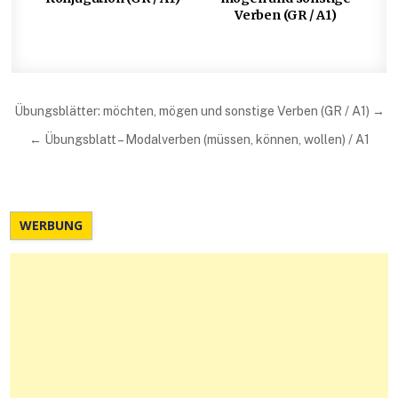
Verben (GR / A1)
Beitragsnavigation
Übungsblätter: möchten, mögen und sonstige Verben (GR / A1) →
← Übungsblatt – Modalverben (müssen, können, wollen) / A1
WERBUNG