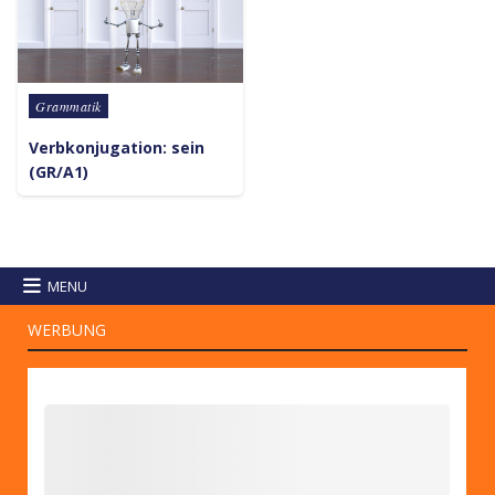
Posted in
Grammatik
Verbkonjugation: sein
(GR/A1)
MENU
WERBUNG