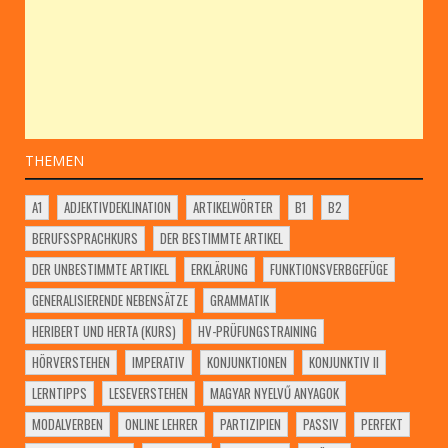
THEMEN
A1
ADJEKTIVDEKLINATION
ARTIKELWÖRTER
B1
B2
BERUFSSPRACHKURS
DER BESTIMMTE ARTIKEL
DER UNBESTIMMTE ARTIKEL
ERKLÄRUNG
FUNKTIONSVERBGEFÜGE
GENERALISIERENDE NEBENSÄTZE
GRAMMATIK
HERIBERT UND HERTA (KURS)
HV-PRÜFUNGSTRAINING
HÖRVERSTEHEN
IMPERATIV
KONJUNKTIONEN
KONJUNKTIV II
LERNTIPPS
LESEVERSTEHEN
MAGYAR NYELVŰ ANYAGOK
MODALVERBEN
ONLINE LEHRER
PARTIZIPIEN
PASSIV
PERFEKT