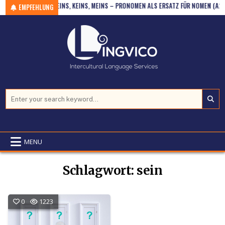
WEN? (A2)
Skip to content
EINS, KEINS, MEINS – PRONOMEN ALS ERSATZ FÜR NOMEN (A2)
EMPFEHLUNG
Search for:
MENU
Schlagwort:
sein
0
1223