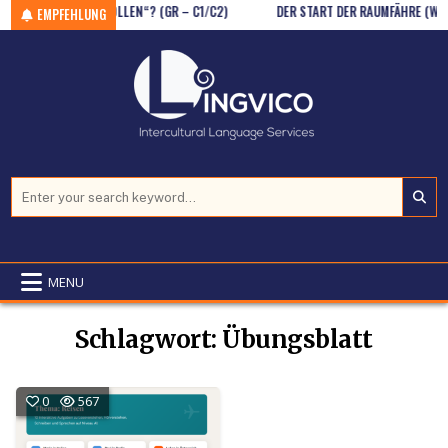
S MODALVERBS „SOLLEN“? (GR – C1/C2)
Skip to content
DER START DER RAUMFÄHRE (WSCH
EMPFEHLUNG
Search for:
MENU
Schlagwort:
Übungsblatt
0
567