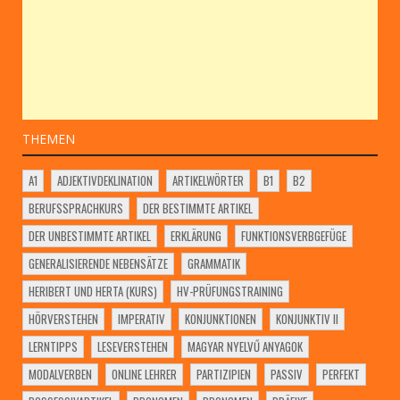
THEMEN
A1
ADJEKTIVDEKLINATION
ARTIKELWÖRTER
B1
B2
BERUFSSPRACHKURS
DER BESTIMMTE ARTIKEL
DER UNBESTIMMTE ARTIKEL
ERKLÄRUNG
FUNKTIONSVERBGEFÜGE
GENERALISIERENDE NEBENSÄTZE
GRAMMATIK
HERIBERT UND HERTA (KURS)
HV-PRÜFUNGSTRAINING
HÖRVERSTEHEN
IMPERATIV
KONJUNKTIONEN
KONJUNKTIV II
LERNTIPPS
LESEVERSTEHEN
MAGYAR NYELVŰ ANYAGOK
MODALVERBEN
ONLINE LEHRER
PARTIZIPIEN
PASSIV
PERFEKT