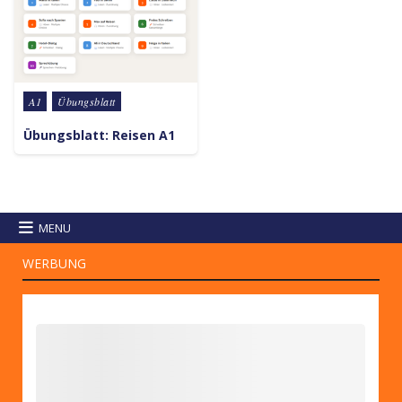
Posted in
A1
Übungsblatt
Übungsblatt: Reisen A1
MENU
WERBUNG