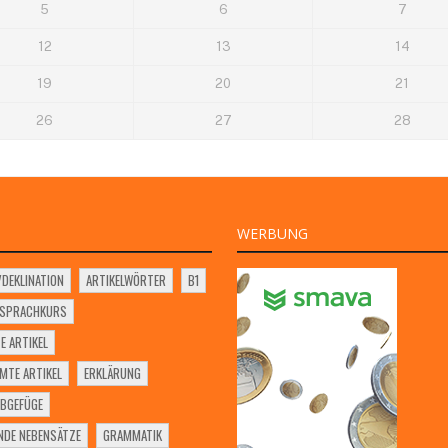
5
6
7
12
13
14
19
20
21
26
27
28
WERBUNG
VDEKLINATION
ARTIKELWÖRTER
B1
SSPRACHKURS
E ARTIKEL
MTE ARTIKEL
ERKLÄRUNG
BGEFÜGE
NDE NEBENSÄTZE
GRAMMATIK