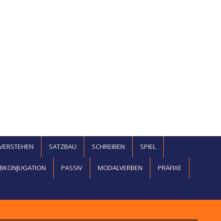
EVERSTEHEN
SATZBAU
SCHREIBEN
SPIEL
BKONJUGATION
PASSIV
MODALVERBEN
PRÄFIXE