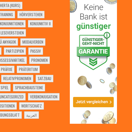
HERTA (KURS)
RAINING
HÖRVERSTEHEN
KONJUNKTIONEN
KONJUNKTIV II
LESEVERSTEHEN
Ű ANYAGOK
MODALVERBEN
PARTIZIPIEN
PASSIV
OSSESSIVARTIKEL
PRONOMEN
PRÄFIXE
PRÄTERITUM
RELATIVPRONOMEN
SATZBAU
SPIEL
SPRACHBAUSTEINE
UNCATEGORIZED
VERBKONJUGATION
SITIONEN
WORTSCHATZ
ÜBUNGSBLATT
العربية