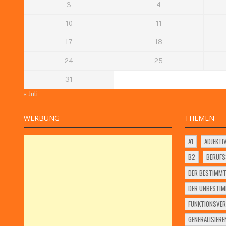
3
4
10
11
17
18
24
25
31
« Juli
WERBUNG
THEMEN
A1
ADJEKTI
B2
BERUF
DER BESTIMMT
DER UNBESTIM
FUNKTIONSVER
GENERALISIERE