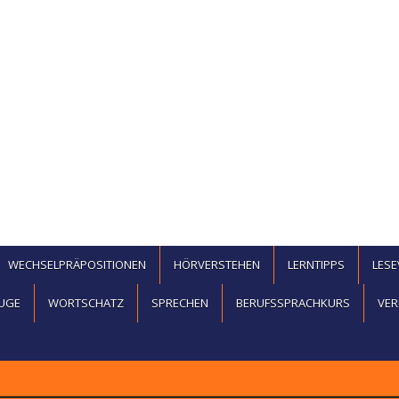
WECHSELPRÄPOSITIONEN
HÖRVERSTEHEN
LERNTIPPS
LES
UGE
WORTSCHATZ
SPRECHEN
BERUFSSPRACHKURS
VER