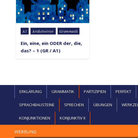
Posted in
A1
Artikelwörter
Grammatik
Ein, eine, ein ODER der, die,
das? – 1 (GR / A1)
ERKLÄRUNG
GRAMMATIK
PARTIZIPIEN
PERFEKT
SPRACHBAUSTEINE
SPRECHEN
ÜBUNGEN
WERKZE
KONJUNKTIONEN
KONJUNKTIV II
WERBUNG