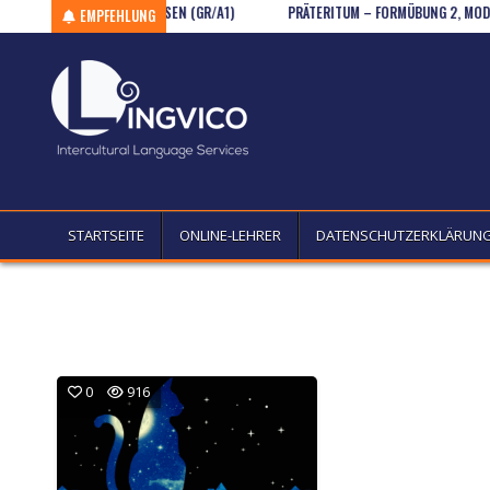
NEN, „MÖCHTEN“, MÜSSEN (GR/A1)
Skip to content
PRÄTERITUM – FORMÜBUNG 2, MODALVER
EMPFEHLUNG
STARTSEITE
ONLINE-LEHRER
DATENSCHUTZERKLÄRUN
0
916