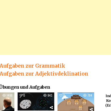
 Aufgaben zur Grammatik
Aufgaben zur Adjektivdeklination
 Übungen und Aufgaben
1498
0
843
0
784
0
Ind
Ko
(Er