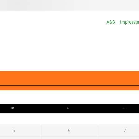
M
D
F
5
6
7