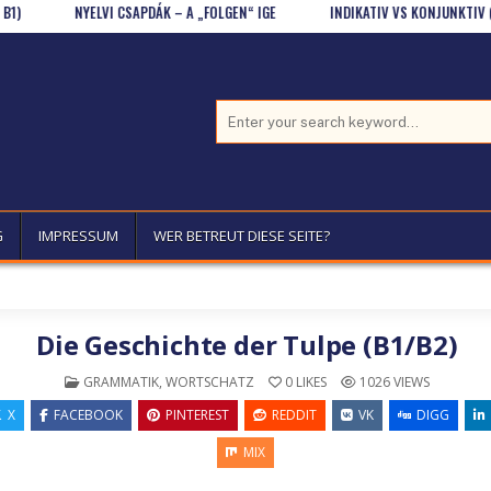
NYELVI CSAPDÁK – A „FOLGEN“ IGE
INDIKATIV VS KONJUNKTIV (ERKLÄR
Search for:
G
IMPRESSUM
WER BETREUT DIESE SEITE?
Die Geschichte der Tulpe (B1/B2)
POSTED IN
GRAMMATIK
,
WORTSCHATZ
0
LIKES
1026
VIEWS
X
FACEBOOK
PINTEREST
REDDIT
VK
DIGG
MIX