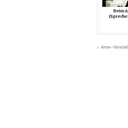
Beim A
(Spreche
Beitrag
← Anne – Vorstell