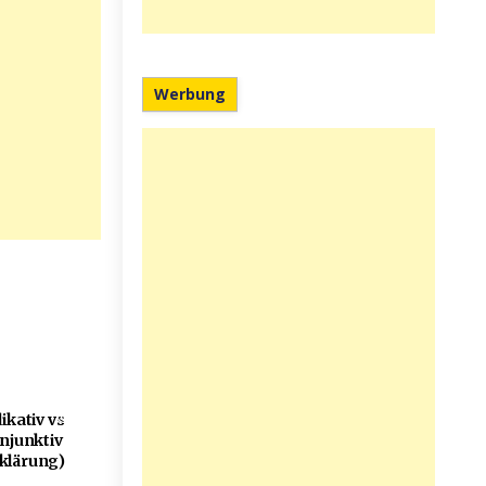
Werbung
615
ikativ vs
njunktiv
klärung)