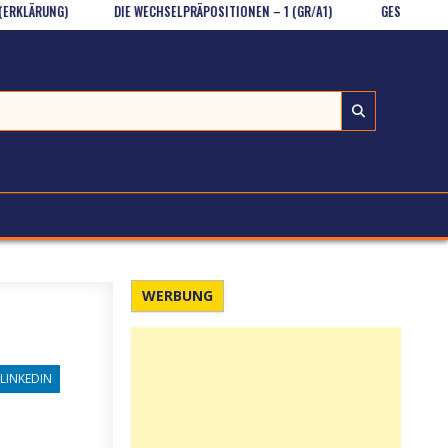
UNG)
DIE WECHSELPRÄPOSITIONEN – 1 (GR/A1)
GESPENST IM UNILAB
WERBUNG
LINKEDIN