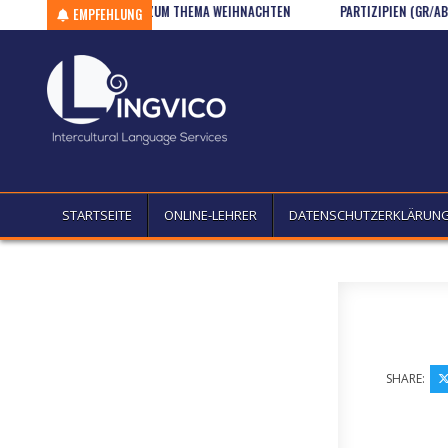
 UND DEFINITIONEN ZUM THEMA WEIHNACHTEN
Skip to content
PARTIZIPIEN (GR/AB B1)
EMPFEHLUNG
STARTSEITE
ONLINE-LEHRER
DATENSCHUTZERKLÄRUN
SHARE: