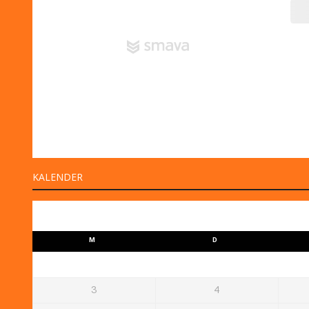
KALENDER
M
D
3
4