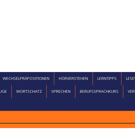
WECHSELPRÄPOSITIONEN
HÖRVERSTEHEN
LERNTIPPS
LES
UGE
WORTSCHATZ
SPRECHEN
BERUFSSPRACHKURS
VER