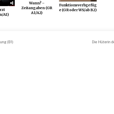
Wann? –
Funktionsverbgefüg
Zeitangaben (GR
rzt
e (GR oder WS/ab B2)
A1/A2)
n/A1)
snavigation
ung (B1)
Die Hüterin 