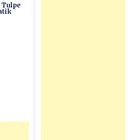
e Tulpe
atik