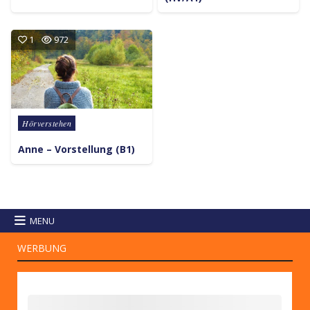
1
972
Posted in
Hörverstehen
Anne – Vorstellung (B1)
MENU
WERBUNG