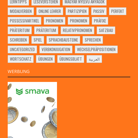
LERNTIPPS
LESEVERSTEHEN
MAGYAR NYELVŰ ANYAGOK
MODALVERBEN
ONLINE LEHRER
PARTIZIPIEN
PASSIV
PERFEKT
POSSESSIVARTIKEL
PRONOMEN
PRONOMEN
PRÄFIXE
PRÄTERITUM
PRÄTERITUM
RELATIVPRONOMEN
SATZBAU
SCHREIBEN
SPIEL
SPRACHBAUSTEINE
SPRECHEN
UNCATEGORIZED
VERBKONJUGATION
WECHSELPRÄPOSITIONEN
WORTSCHATZ
ÜBUNGEN
ÜBUNGSBLATT
العربية
WERBUNG