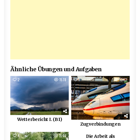
Ähnliche Übungen und Aufgaben
2
1578
1
1042
Wetterbericht I. (B1)
Zugverbindungen
4
1546
0
914
Die Arbeit als