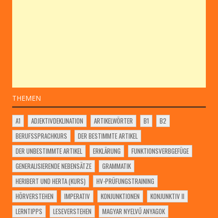
THEMEN
A1
ADJEKTIVDEKLINATION
ARTIKELWÖRTER
B1
B2
BERUFSSPRACHKURS
DER BESTIMMTE ARTIKEL
DER UNBESTIMMTE ARTIKEL
ERKLÄRUNG
FUNKTIONSVERBGEFÜGE
GENERALISIERENDE NEBENSÄTZE
GRAMMATIK
HERIBERT UND HERTA (KURS)
HV-PRÜFUNGSTRAINING
HÖRVERSTEHEN
IMPERATIV
KONJUNKTIONEN
KONJUNKTIV II
LERNTIPPS
LESEVERSTEHEN
MAGYAR NYELVŰ ANYAGOK