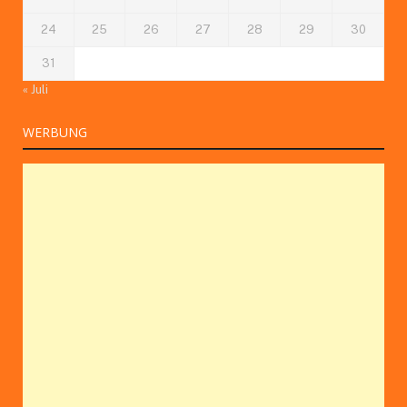
24
25
26
27
28
29
30
31
« Juli
WERBUNG