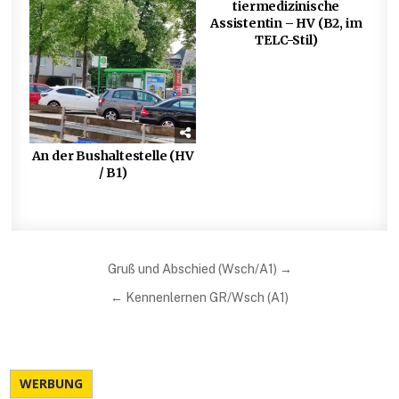
tiermedizinische
Assistentin – HV (B2, im
TELC-Stil)
An der Bushaltestelle (HV
/ B1)
Beitragsnavigation
Gruß und Abschied (Wsch/A1) →
← Kennenlernen GR/Wsch (A1)
WERBUNG