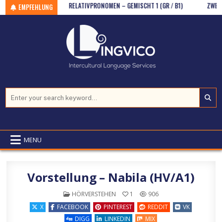
 HV (AB B2)
Skip to content
RELATIVPRONOMEN – GEMISCHT 1 (GR / B1)
ZWEITEILI
EMPFEHLUNG
Search for:
MENU
Vorstellung – Nabila (HV/A1)
POSTED IN
HÖRVERSTEHEN
1
906
X
FACEBOOK
PINTEREST
REDDIT
VK
DIGG
LINKEDIN
MIX