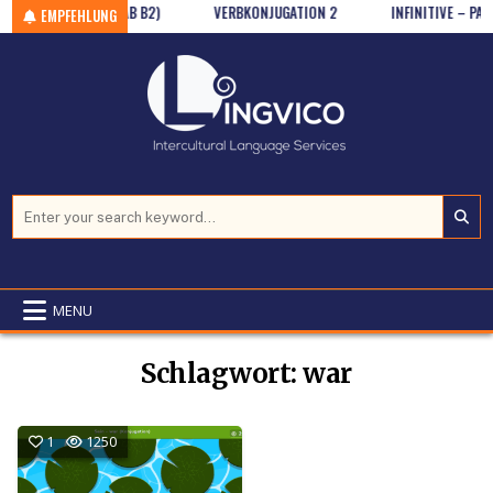
RMULIEREN I. (GR/AB B2)
Skip to content
VERBKONJUGATION 2
INFINITIVE – PASSI
EMPFEHLUNG
Search for:
MENU
Schlagwort:
war
1
1250