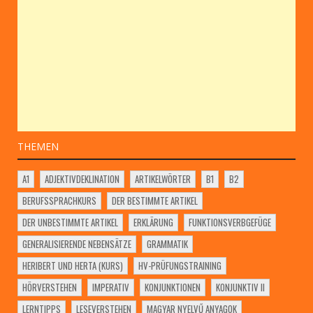
THEMEN
A1
ADJEKTIVDEKLINATION
ARTIKELWÖRTER
B1
B2
BERUFSSPRACHKURS
DER BESTIMMTE ARTIKEL
DER UNBESTIMMTE ARTIKEL
ERKLÄRUNG
FUNKTIONSVERBGEFÜGE
GENERALISIERENDE NEBENSÄTZE
GRAMMATIK
HERIBERT UND HERTA (KURS)
HV-PRÜFUNGSTRAINING
HÖRVERSTEHEN
IMPERATIV
KONJUNKTIONEN
KONJUNKTIV II
LERNTIPPS
LESEVERSTEHEN
MAGYAR NYELVŰ ANYAGOK