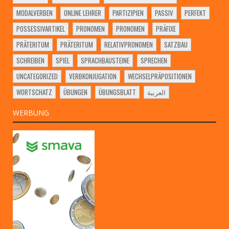
MODALVERBEN
ONLINE LEHRER
PARTIZIPIEN
PASSIV
PERFEKT
POSSESSIVARTIKEL
PRONOMEN
PRONOMEN
PRÄFIXE
PRÄTERITUM
PRÄTERITUM
RELATIVPRONOMEN
SATZBAU
SCHREIBEN
SPIEL
SPRACHBAUSTEINE
SPRECHEN
UNCATEGORIZED
VERBKONJUGATION
WECHSELPRÄPOSITIONEN
WORTSCHATZ
ÜBUNGEN
ÜBUNGSBLATT
العربية
WERBUNG