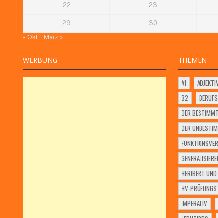
22
23
29
30
« Okt.
März »
WERBUNG
THEMEN
A1
ADJEKTI
B2
BERUF
DER BESTIMMT
DER UNBESTIM
FUNKTIONSVER
GENERALISIERE
HERIBERT UND 
HV-PRÜFUNGST
IMPERATIV