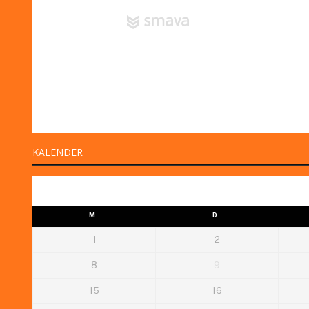
KALENDER
M
D
1
2
8
9
15
16