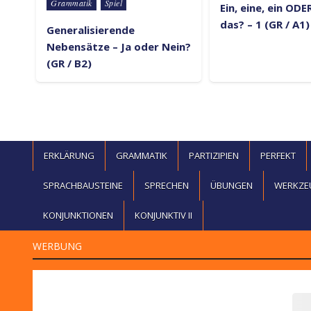
Grammatik
Spiel
Ein, eine, ein ODER
das? – 1 (GR / A1)
Generalisierende
Nebensätze – Ja oder Nein?
(GR / B2)
ERKLÄRUNG
GRAMMATIK
PARTIZIPIEN
PERFEKT
SPRACHBAUSTEINE
SPRECHEN
ÜBUNGEN
WERKZE
KONJUNKTIONEN
KONJUNKTIV II
WERBUNG