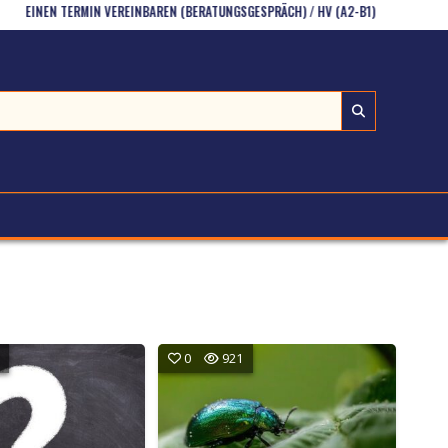
 TERMIN VEREINBAREN (BERATUNGSGESPRÄCH) / HV (A2-B1)
MAN, EINEN, EI
0
921