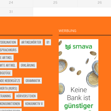
24
25
26
31
WERBUNG
VDEKLINATION
ARTIKELWÖRTER
B1
SSPRACHKURS
E ARTIKEL
MTE ARTIKEL
ERKLÄRUNG
BGEFÜGE
NDE NEBENSÄTZE
GRAMMATIK
HERTA (KURS)
RAINING
HÖRVERSTEHEN
KONJUNKTIONEN
KONJUNKTIV II