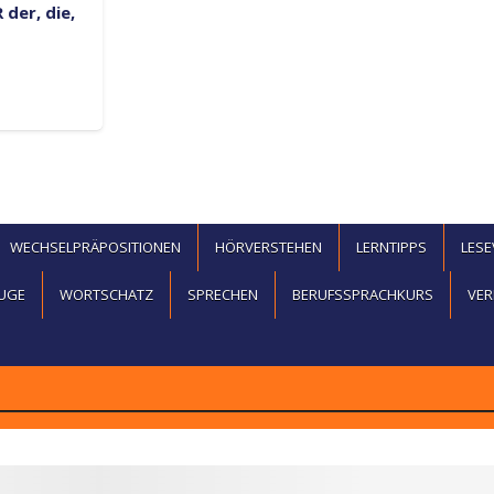
 der, die,
WECHSELPRÄPOSITIONEN
HÖRVERSTEHEN
LERNTIPPS
LES
UGE
WORTSCHATZ
SPRECHEN
BERUFSSPRACHKURS
VER