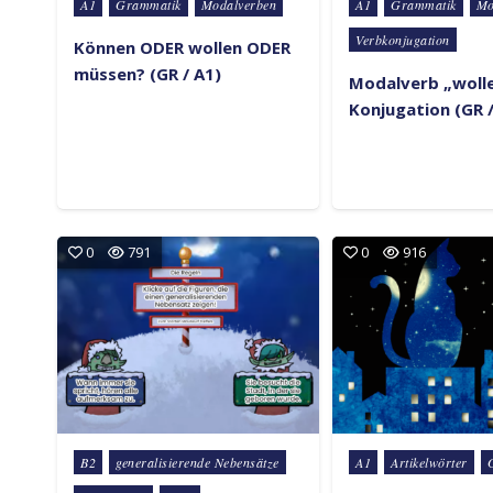
Posted in
Posted in
A1
Grammatik
Modalverben
A1
Grammatik
Mo
Verbkonjugation
Können ODER wollen ODER
müssen? (GR / A1)
Modalverb „wolle
Konjugation (GR /
0
791
0
916
Posted in
Posted in
B2
generalisierende Nebensätze
A1
Artikelwörter