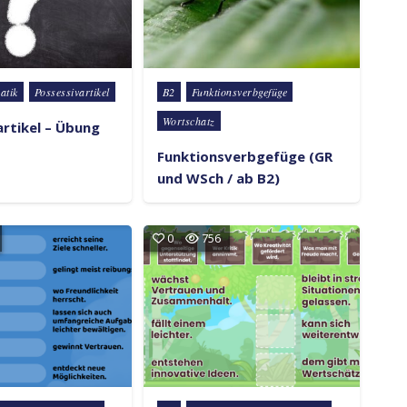
Posted in
atik
Possessivartikel
B2
Funktionsverbgefüge
Wortschatz
artikel – Übung
Funktionsverbgefüge (GR
und WSch / ab B2)
0
756