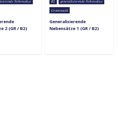
Posted in
isierende Nebensätze
B2
generalisierende Nebensätze
Grammatik
ierende
Generalisierende
e 2 (GR / B2)
Nebensätze 1 (GR / B2)