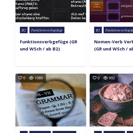
Posted in
Posted in
B2
Funktionsverbgefüge
B2
Funktionsverbgef
Funktionsverbgefüge (GR
Nomen-Verb Ver
und WSch / ab B2)
(GR und WSch / a
0
1080
0
992