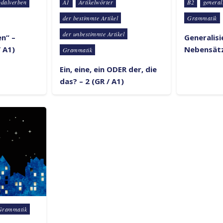
Posted in
Posted in
dalverben
A1
Artikelwörter
B2
general
der bestimmte Artikel
Grammatik
der unbestimmte Artikel
n“ –
Generalis
 A1)
Nebensätz
Grammatik
Ein, eine, ein ODER der, die
das? – 2 (GR / A1)
Grammatik