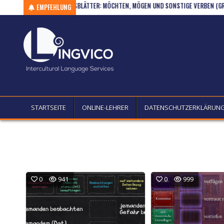
)
Skip to content
ÜBUNGSBLÄTTER: MÖCHTEN, MÖGEN UND SONSTIGE VERBEN (GR / A1)
EMPFEHLUNG
STARTSEITE
ONLINE-LEHRER
DATENSCHUTZERKLÄRUN
0
941
0
999