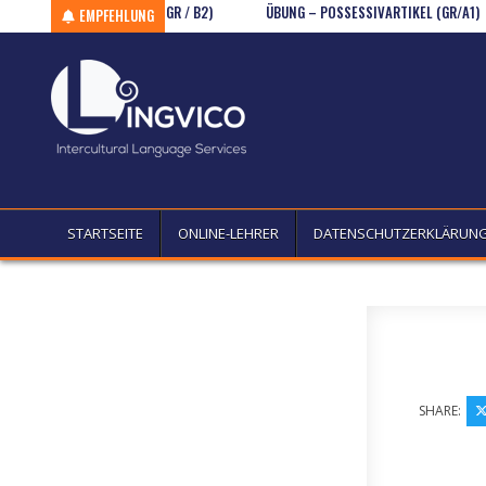
NDE NEBENSÄTZE 1 (GR / B2)
Skip to content
ÜBUNG – POSSESSIVARTIKEL (GR/A1)
EMPFEHLUNG
STARTSEITE
ONLINE-LEHRER
DATENSCHUTZERKLÄRUN
SHARE: