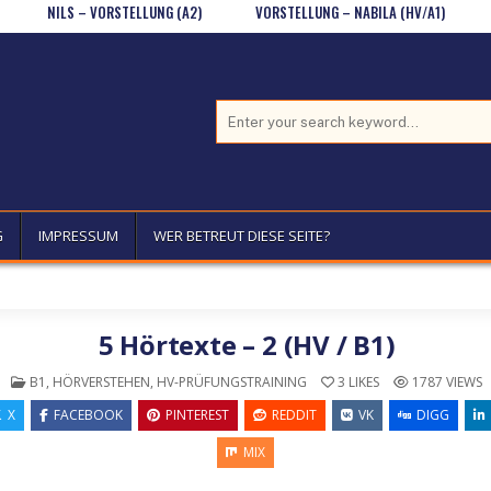
NILS – VORSTELLUNG (A2)
VORSTELLUNG – NABILA (HV/A1)
JA/NEIN
Search for:
G
IMPRESSUM
WER BETREUT DIESE SEITE?
5 Hörtexte – 2 (HV / B1)
POSTED IN
B1
,
HÖRVERSTEHEN
,
HV-PRÜFUNGSTRAINING
3
LIKES
1787
VIEWS
X
FACEBOOK
PINTEREST
REDDIT
VK
DIGG
MIX