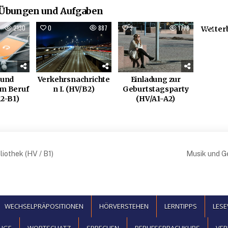
 Übungen und Aufgaben
2130
0
887
3
1778
2
Wetterb
 und
Verkehrsnachrichte
Einladung zur
im Beruf
n I. (HV/B2)
Geburtstagsparty
A2-B1)
(HV/A1-A2)
snavigation
liothek (HV / B1)
Musik und Ge
WECHSELPRÄPOSITIONEN
HÖRVERSTEHEN
LERNTIPPS
LES
UGE
WORTSCHATZ
SPRECHEN
BERUFSSPRACHKURS
VER