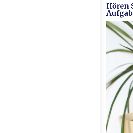
Hören S
Aufgab