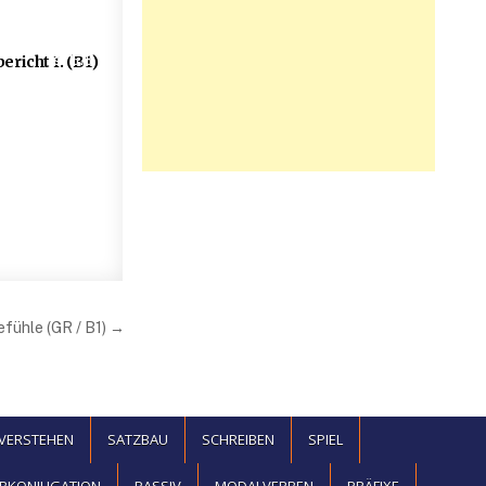
1578
ericht I. (B1)
fühle (GR / B1) →
EVERSTEHEN
SATZBAU
SCHREIBEN
SPIEL
BKONJUGATION
PASSIV
MODALVERBEN
PRÄFIXE