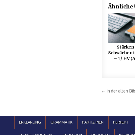
Ähnliche
2
Stärken
Schwächen 
– 1 / HV (
Beitrag
← In der alten Bib
ERKLÄRUNG
GRAMMATIK
PARTIZIPIEN
PERFEKT
SPRACHBAUSTEINE
SPRECHEN
ÜBUNGEN
WERKZE