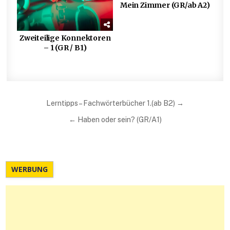
Mein Zimmer (GR/ab A2)
Zweiteilige Konnektoren
– 1 (GR / B1)
Beitragsnavigation
Lerntipps – Fachwörterbücher 1.(ab B2) →
← Haben oder sein? (GR/A1)
WERBUNG