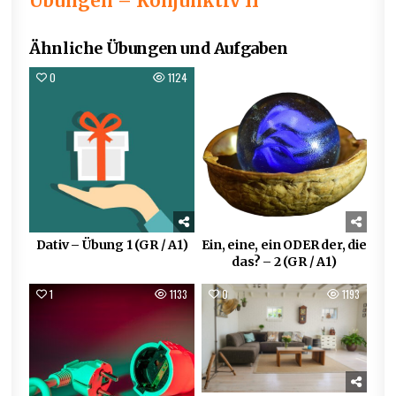
Übungen – Konjunktiv II
Ähnliche Übungen und Aufgaben
0
1124
0
862
Dativ – Übung 1 (GR / A1)
Ein, eine, ein ODER der, die
das? – 2 (GR / A1)
1
1133
0
1193