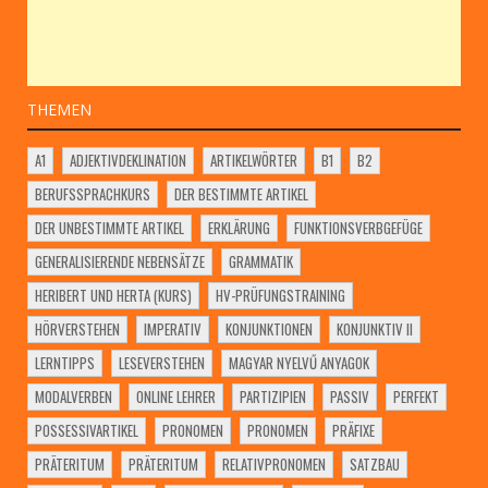
THEMEN
A1
ADJEKTIVDEKLINATION
ARTIKELWÖRTER
B1
B2
BERUFSSPRACHKURS
DER BESTIMMTE ARTIKEL
DER UNBESTIMMTE ARTIKEL
ERKLÄRUNG
FUNKTIONSVERBGEFÜGE
GENERALISIERENDE NEBENSÄTZE
GRAMMATIK
HERIBERT UND HERTA (KURS)
HV-PRÜFUNGSTRAINING
HÖRVERSTEHEN
IMPERATIV
KONJUNKTIONEN
KONJUNKTIV II
LERNTIPPS
LESEVERSTEHEN
MAGYAR NYELVŰ ANYAGOK
MODALVERBEN
ONLINE LEHRER
PARTIZIPIEN
PASSIV
PERFEKT
POSSESSIVARTIKEL
PRONOMEN
PRONOMEN
PRÄFIXE
PRÄTERITUM
PRÄTERITUM
RELATIVPRONOMEN
SATZBAU