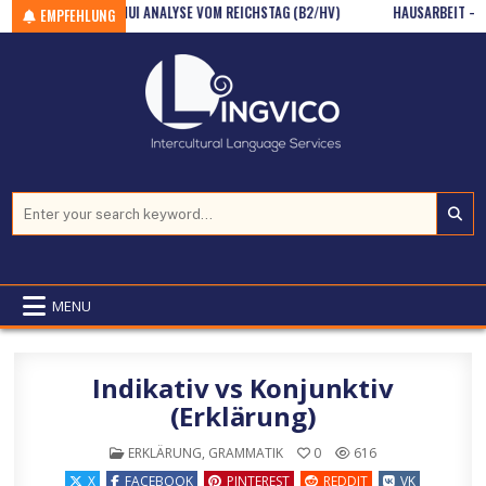
Skip to content
EINE FENG SHUI ANALYSE VOM REICHSTAG (B2/HV)
HAUSARBEIT – IMPERAT
EMPFEHLUNG
Search for:
MENU
Indikativ vs Konjunktiv
(Erklärung)
POSTED IN
ERKLÄRUNG
,
GRAMMATIK
0
616
X
FACEBOOK
PINTEREST
REDDIT
VK