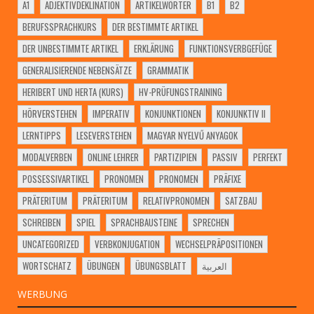
A1
ADJEKTIVDEKLINATION
ARTIKELWÖRTER
B1
B2
BERUFSSPRACHKURS
DER BESTIMMTE ARTIKEL
DER UNBESTIMMTE ARTIKEL
ERKLÄRUNG
FUNKTIONSVERBGEFÜGE
GENERALISIERENDE NEBENSÄTZE
GRAMMATIK
HERIBERT UND HERTA (KURS)
HV-PRÜFUNGSTRAINING
HÖRVERSTEHEN
IMPERATIV
KONJUNKTIONEN
KONJUNKTIV II
LERNTIPPS
LESEVERSTEHEN
MAGYAR NYELVŰ ANYAGOK
MODALVERBEN
ONLINE LEHRER
PARTIZIPIEN
PASSIV
PERFEKT
POSSESSIVARTIKEL
PRONOMEN
PRONOMEN
PRÄFIXE
PRÄTERITUM
PRÄTERITUM
RELATIVPRONOMEN
SATZBAU
SCHREIBEN
SPIEL
SPRACHBAUSTEINE
SPRECHEN
UNCATEGORIZED
VERBKONJUGATION
WECHSELPRÄPOSITIONEN
WORTSCHATZ
ÜBUNGEN
ÜBUNGSBLATT
العربية
WERBUNG