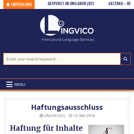
ION (GR / A1)
Skip to content
GESPENST IM UNILABOR (B2)
SATZBAU – REIHENFOL
EMPFEHLUNG
Search for:
MENU
Haftungsausschluss
LINGVICOILS
10. MAI 2018
Haftung für Inhalte