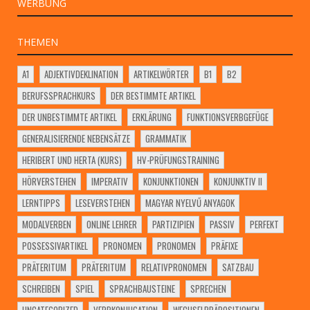
WERBUNG
THEMEN
A1
ADJEKTIVDEKLINATION
ARTIKELWÖRTER
B1
B2
BERUFSSPRACHKURS
DER BESTIMMTE ARTIKEL
DER UNBESTIMMTE ARTIKEL
ERKLÄRUNG
FUNKTIONSVERBGEFÜGE
GENERALISIERENDE NEBENSÄTZE
GRAMMATIK
HERIBERT UND HERTA (KURS)
HV-PRÜFUNGSTRAINING
HÖRVERSTEHEN
IMPERATIV
KONJUNKTIONEN
KONJUNKTIV II
LERNTIPPS
LESEVERSTEHEN
MAGYAR NYELVŰ ANYAGOK
MODALVERBEN
ONLINE LEHRER
PARTIZIPIEN
PASSIV
PERFEKT
POSSESSIVARTIKEL
PRONOMEN
PRONOMEN
PRÄFIXE
PRÄTERITUM
PRÄTERITUM
RELATIVPRONOMEN
SATZBAU
SCHREIBEN
SPIEL
SPRACHBAUSTEINE
SPRECHEN