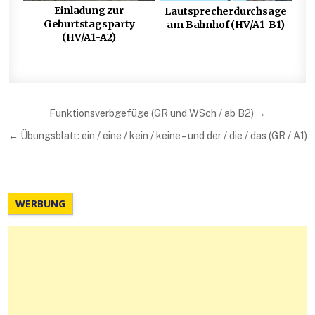
Einladung zur
Lautsprecherdurchsage
Geburtstagsparty
am Bahnhof (HV/A1-B1)
(HV/A1-A2)
Beitragsnavigation
Funktionsverbgefüge (GR und WSch / ab B2) →
← Übungsblatt: ein / eine / kein / keine – und der / die / das (GR / A1)
WERBUNG