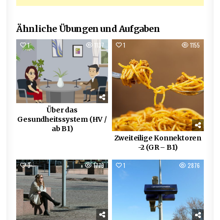
Ähnliche Übungen und Aufgaben
1
1137
1
1155
Über das
Gesundheitssystem (HV /
ab B1)
Zweiteilige Konnektoren
-2 (GR – B1)
3
1779
1
2876