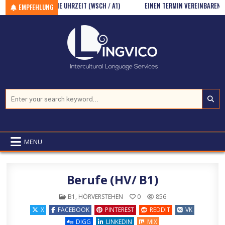
N)
Skip to content
DIE UHRZEIT (WSCH / A1)
EINEN TERMIN VEREINBAREN (BERATUN
EMPFEHLUNG
Search for:
MENU
Berufe (HV/ B1)
POSTED IN
B1
,
HÖRVERSTEHEN
0
856
X
FACEBOOK
PINTEREST
REDDIT
VK
DIGG
LINKEDIN
MIX