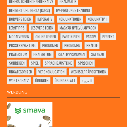
GENERALISIERENDE NEBENSÄTZE
GRAMMATIK
HERIBERT UND HERTA (KURS)
HV-PRÜFUNGSTRAINING
HÖRVERSTEHEN
IMPERATIV
KONJUNKTIONEN
KONJUNKTIV II
LERNTIPPS
LESEVERSTEHEN
MAGYAR NYELVŰ ANYAGOK
MODALVERBEN
ONLINE LEHRER
PARTIZIPIEN
PASSIV
PERFEKT
POSSESSIVARTIKEL
PRONOMEN
PRONOMEN
PRÄFIXE
PRÄTERITUM
PRÄTERITUM
RELATIVPRONOMEN
SATZBAU
SCHREIBEN
SPIEL
SPRACHBAUSTEINE
SPRECHEN
UNCATEGORIZED
VERBKONJUGATION
WECHSELPRÄPOSITIONEN
WORTSCHATZ
ÜBUNGEN
ÜBUNGSBLATT
العربية
WERBUNG