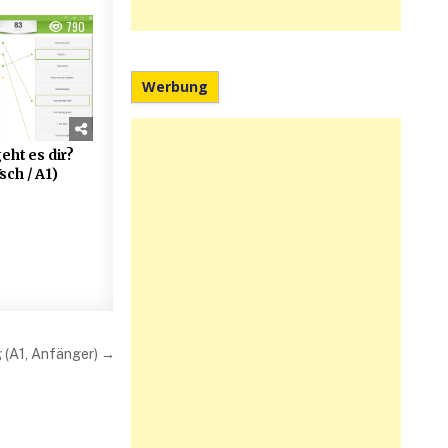
790
Werbung
eht es dir?
sch / A1)
(A1, Anfänger) →