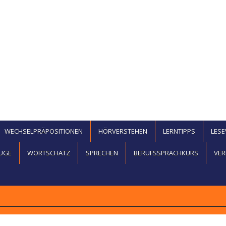
WECHSELPRÄPOSITIONEN
HÖRVERSTEHEN
LERNTIPPS
LES
UGE
WORTSCHATZ
SPRECHEN
BERUFSSPRACHKURS
VER