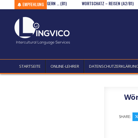
B2)
Skip to content
ICH WÄRE GERN … (B1)
WORTSCHATZ – REISEN (A2/B1)
EMPFEHLUNG
STARTSEITE
ONLINE-LEHRER
DATENSCHUTZERKLÄRUN
Wör
SHARE: