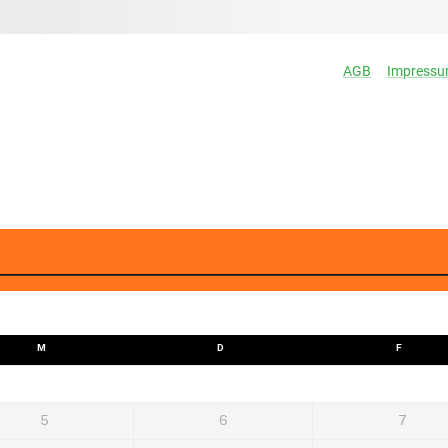
M
D
F
5
6
7