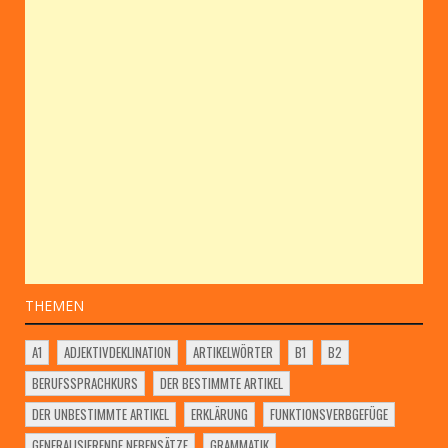
THEMEN
A1
ADJEKTIVDEKLINATION
ARTIKELWÖRTER
B1
B2
BERUFSSPRACHKURS
DER BESTIMMTE ARTIKEL
DER UNBESTIMMTE ARTIKEL
ERKLÄRUNG
FUNKTIONSVERBGEFÜGE
GENERALISIERENDE NEBENSÄTZE
GRAMMATIK