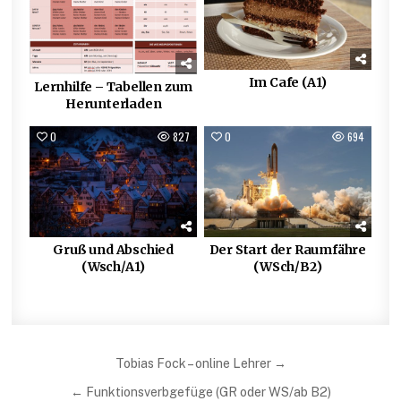
Im Cafe (A1)
Lernhilfe – Tabellen zum
Herunterladen
0
827
0
694
Gruß und Abschied
Der Start der Raumfähre
(Wsch/A1)
(WSch/B2)
Beitragsnavigation
Tobias Fock – online Lehrer →
← Funktionsverbgefüge (GR oder WS/ab B2)