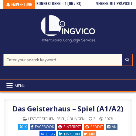
Skip to content
ZWEITEILIGE KONNEKTOREN – 1 (GR / B1)
VERBEN MIT PRÄPOSITIONEN (
EMPFEHLUNG
Search for:
MENU
Das Geisterhaus – Spiel (A1/A2)
POSTED IN
LESEVERSTEHEN
,
SPIEL
,
ÜBUNGEN
2
3078
X
FACEBOOK
PINTEREST
REDDIT
VK
DIGG
LINKEDIN
MIX