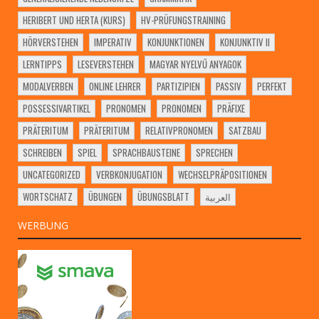
HERIBERT UND HERTA (KURS)
HV-PRÜFUNGSTRAINING
HÖRVERSTEHEN
IMPERATIV
KONJUNKTIONEN
KONJUNKTIV II
LERNTIPPS
LESEVERSTEHEN
MAGYAR NYELVŰ ANYAGOK
MODALVERBEN
ONLINE LEHRER
PARTIZIPIEN
PASSIV
PERFEKT
POSSESSIVARTIKEL
PRONOMEN
PRONOMEN
PRÄFIXE
PRÄTERITUM
PRÄTERITUM
RELATIVPRONOMEN
SATZBAU
SCHREIBEN
SPIEL
SPRACHBAUSTEINE
SPRECHEN
UNCATEGORIZED
VERBKONJUGATION
WECHSELPRÄPOSITIONEN
WORTSCHATZ
ÜBUNGEN
ÜBUNGSBLATT
العربية
WERBUNG