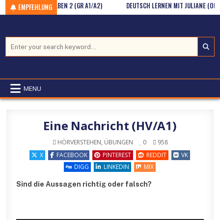
ANN? – ZEITANGABEN 2 (GR A1/A2)
Skip to content
DEUTSCH LERNEN MIT JULIANE (ONLINE
EMPFEHLUNG
Search for:
MENU
Eine Nachricht (HV/A1)
POSTED IN
HÖRVERSTEHEN
,
ÜBUNGEN
0
958
X
FACEBOOK
PINTEREST
REDDIT
VK
DIGG
LINKEDIN
MIX
Sind die Aussagen richtig oder falsch?