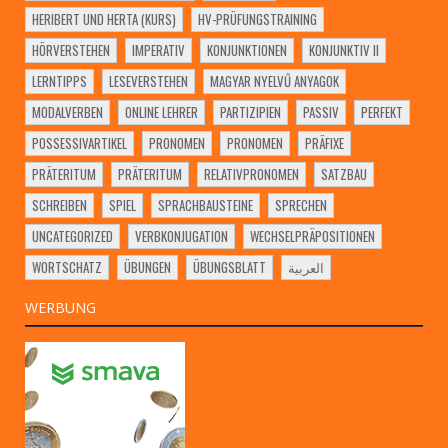
HERIBERT UND HERTA (KURS)
HV-PRÜFUNGSTRAINING
HÖRVERSTEHEN
IMPERATIV
KONJUNKTIONEN
KONJUNKTIV II
LERNTIPPS
LESEVERSTEHEN
MAGYAR NYELVŰ ANYAGOK
MODALVERBEN
ONLINE LEHRER
PARTIZIPIEN
PASSIV
PERFEKT
POSSESSIVARTIKEL
PRONOMEN
PRONOMEN
PRÄFIXE
PRÄTERITUM
PRÄTERITUM
RELATIVPRONOMEN
SATZBAU
SCHREIBEN
SPIEL
SPRACHBAUSTEINE
SPRECHEN
UNCATEGORIZED
VERBKONJUGATION
WECHSELPRÄPOSITIONEN
WORTSCHATZ
ÜBUNGEN
ÜBUNGSBLATT
العربية
WERBUNG