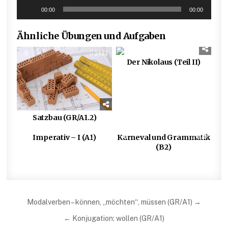
Audio-
00:00
00:00
Player
Ähnliche Übungen und Aufgaben
0
2823
0
781
Der Nikolaus (Teil II)
Satzbau (GR/A1.2)
0
2883
0
1170
Imperativ – I (A1)
Karneval und Grammatik
(B2)
Beitragsnavigation
Modalverben – können, „möchten“, müssen (GR/A1) →
← Konjugation: wollen (GR/A1)